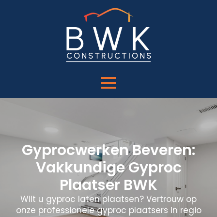
Gyprocwerken Beveren:
Vakkundige Gyproc
Plaatser BWK
Wilt u gyproc laten plaatsen? Vertrouw op
onze professionele gyproc plaatsers in regio