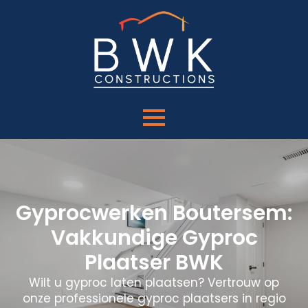
Gyprocwerken Boutersem:
Vakkundige Gyproc
Plaatser BWK
Wilt u gyproc laten plaatsen? Vertrouw op
onze professionele gyproc plaatsers in regio