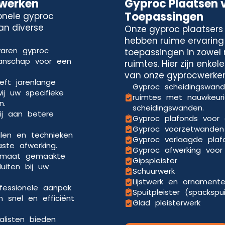
cwerken
Gyproc Plaatsen 
Toepassingen
onele gyproc
an diverse
Onze gyproc plaatsers 
hebben ruime ervaring
varen gyproc
toepassingen in zowel 
manschap voor een
ruimtes. Hier zijn enke
van onze gyprocwerken
eft jarenlange
Gyproc scheidingswande
ij uw specifieke
ruimtes met nauwkeuri
n.
scheidingswanden.
ij aan betere
Gyproc plafonds voor 
Gyproc voorzetwanden 
len en technieken
Gyproc verlaagde pla
aste afwerking.
Gyproc afwerking voor 
p maat gemaakte
Gipspleister
uiten bij uw
Schuurwerk
Lijstwerk en ornament
ofessionele aanpak
Spuitpleister (spackspu
 snel en efficiënt
Glad pleisterwerk
alisten bieden