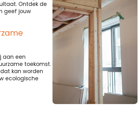
sultaat. Ontdek de
en geef jouw
urzame
j aan een
duurzame toekomst.
l dat kan worden
uw ecologische