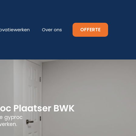
OFFERTE
ovatiewerken
Over ons
oc Plaatser BWK
le gyproc
werken.