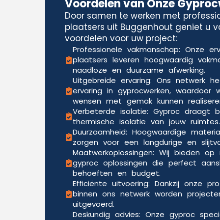
Voordelen van Onze Gypro
Door samen te werken met professi
plaatsers uit Buggenhout geniet u v
voordelen voor uw project:
Professionele vakmanschap: Onze er
plaatsers leveren hoogwaardig vak
naadloze en duurzame afwerking.
Uitgebreide ervaring: Ons netwerk he
ervaring in gyprocwerken, waardoor w
wensen met gemak kunnen realisere
Verbeterde isolatie: Gyproc draagt b
thermische isolatie van jouw ruimtes.
Duurzaamheid: Hoogwaardige materia
zorgen voor een langdurige en slijtv
Maatwerkoplossingen: Wij bieden o
gyproc oplossingen die perfect aansl
behoeften en budget.
Efficiënte uitvoering: Dankzij onze pr
binnen ons netwerk worden projecten
uitgevoerd.
Deskundig advies: Onze gyproc speci