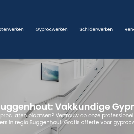
isterwerken
Gyprocwerken
Schilderwerken
Ren
uggenhout: Vakkundige Gypr
yproc laten plaatsen? Vertrouw op onze professione
ers in regio Buggenhout. Gratis offerte voor gyproc