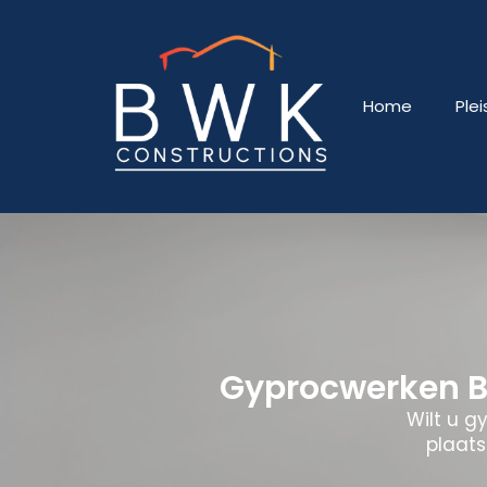
Home
Ple
Gyprocwerken B
Wilt u g
plaats