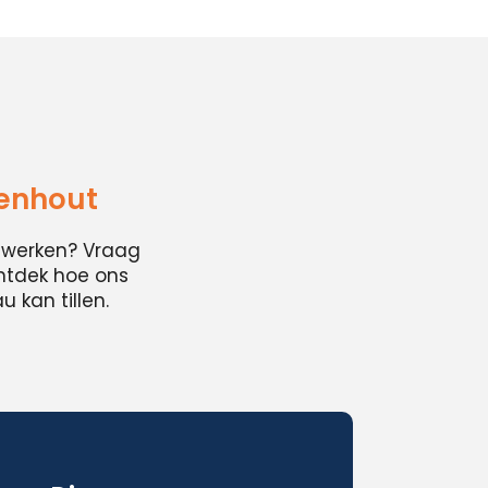
genhout
cwerken? Vraag
ontdek hoe ons
 kan tillen.