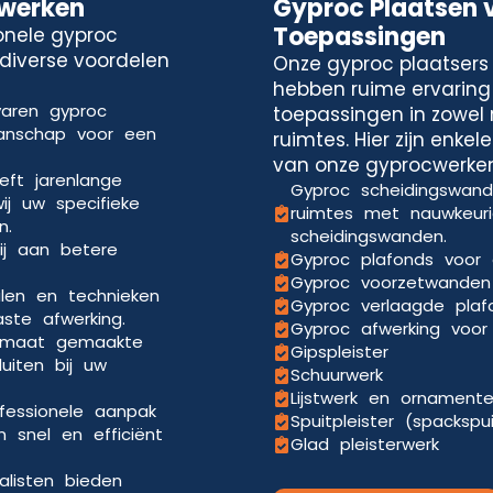
cwerken
Gyproc Plaatsen 
Toepassingen
onele gyproc
 diverse voordelen
Onze gyproc plaatsers 
hebben ruime ervaring
varen gyproc
toepassingen in zowel 
manschap voor een
ruimtes. Hier zijn enke
van onze gyprocwerken
eft jarenlange
Gyproc scheidingswande
ij uw specifieke
ruimtes met nauwkeuri
n.
scheidingswanden.
ij aan betere
Gyproc plafonds voor 
Gyproc voorzetwanden 
len en technieken
Gyproc verlaagde pla
aste afwerking.
Gyproc afwerking voor 
p maat gemaakte
Gipspleister
uiten bij uw
Schuurwerk
Lijstwerk en ornament
ofessionele aanpak
Spuitpleister (spackspu
 snel en efficiënt
Glad pleisterwerk
alisten bieden