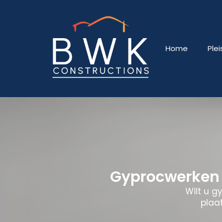
Home
Ple
Gyprocwerken 
Wilt u g
plaat