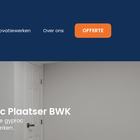
OFFERTE
ovatiewerken
Over ons
c Plaatser BWK
le gyproc
erken.