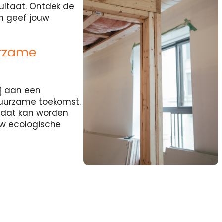
sultaat. Ontdek de
en geef jouw
urzame
j aan een
duurzame toekomst.
l dat kan worden
uw ecologische