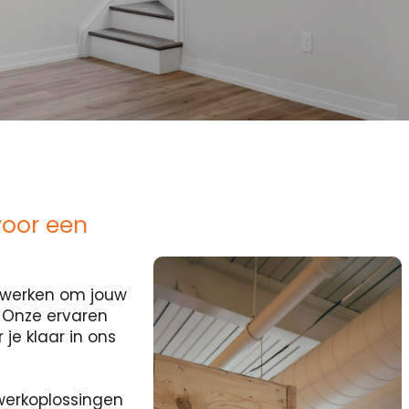
voor een
ocwerken om jouw
? Onze ervaren
je klaar in ons
erkoplossingen