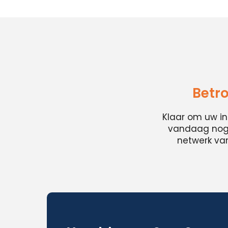
Betro
Klaar om uw i
vandaag nog e
netwerk van