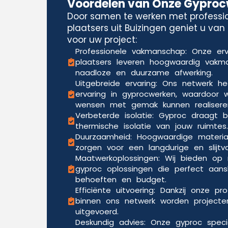
Voordelen van Onze Gypro
Door samen te werken met professi
plaatsers uit Buizingen geniet u van
voor uw project:
Professionele vakmanschap: Onze er
plaatsers leveren hoogwaardig vak
naadloze en duurzame afwerking.
Uitgebreide ervaring: Ons netwerk he
ervaring in gyprocwerken, waardoor w
wensen met gemak kunnen realisere
Verbeterde isolatie: Gyproc draagt b
thermische isolatie van jouw ruimtes.
Duurzaamheid: Hoogwaardige materia
zorgen voor een langdurige en slijtv
Maatwerkoplossingen: Wij bieden o
gyproc oplossingen die perfect aansl
behoeften en budget.
Efficiënte uitvoering: Dankzij onze pr
binnen ons netwerk worden projecten
uitgevoerd.
Deskundig advies: Onze gyproc speci