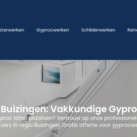
isterwerken
Gyprocwerken
Schilderwerken
Ren
Buizingen: Vakkundige Gypro
yproc laten plaatsen? Vertrouw op onze professione
sers in regio Buizingen. Gratis offerte voor gyprocw