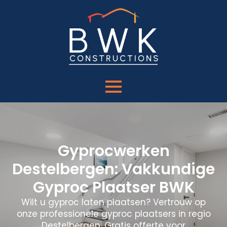
Gyprocwerken
Destelbergen: Vakkundige
Gyproc Plaatser BWK
Wilt u gyproc laten plaatsen? Vertrouw op
onze professionele gyproc plaatsers in regio
Destelbergen. Gratis offerte voor