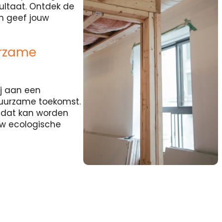
sultaat. Ontdek de
en geef jouw
urzame
j aan een
duurzame toekomst.
l dat kan worden
uw ecologische