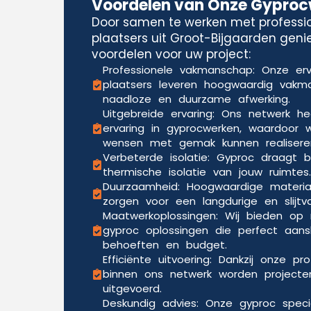
Voordelen van Onze Gypro
Door samen te werken met professi
plaatsers uit Groot-Bijgaarden geni
voordelen voor uw project:
Professionele vakmanschap: Onze er
plaatsers leveren hoogwaardig vak
naadloze en duurzame afwerking.
Uitgebreide ervaring: Ons netwerk he
ervaring in gyprocwerken, waardoor w
wensen met gemak kunnen realisere
Verbeterde isolatie: Gyproc draagt b
thermische isolatie van jouw ruimtes.
Duurzaamheid: Hoogwaardige materia
zorgen voor een langdurige en slijtv
Maatwerkoplossingen: Wij bieden o
gyproc oplossingen die perfect aansl
behoeften en budget.
Efficiënte uitvoering: Dankzij onze pr
binnen ons netwerk worden projecten
uitgevoerd.
Deskundig advies: Onze gyproc speci