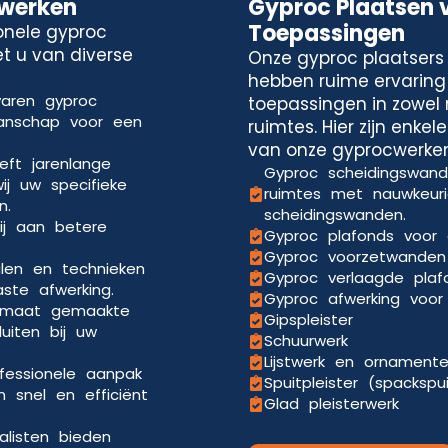
cwerken
Gyproc Plaatsen 
Toepassingen
onele gyproc
et u van diverse
Onze gyproc plaatsers 
hebben ruime ervaring
varen gyproc
toepassingen in zowel 
manschap voor een
ruimtes. Hier zijn enke
van onze gyprocwerken
eft jarenlange
Gyproc scheidingswande
ij uw specifieke
ruimtes met nauwkeuri
n.
scheidingswanden.
ij aan betere
Gyproc plafonds voor 
Gyproc voorzetwanden 
len en technieken
Gyproc verlaagde pla
aste afwerking.
Gyproc afwerking voor 
p maat gemaakte
Gipspleister
uiten bij uw
Schuurwerk
Lijstwerk en ornament
ofessionele aanpak
Spuitpleister (spackspu
 snel en efficiënt
Glad pleisterwerk
alisten bieden