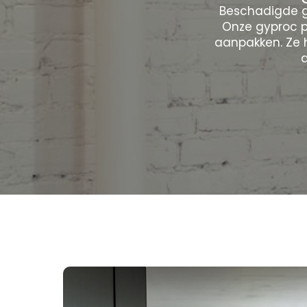
Beschadigde g
Onze gyproc p
aanpakken. Ze 
d