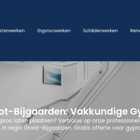
isterwerken
Gyprocwerken
Schilderwerken
Ren
t-Bijgaarden: Vakkundige G
yproc laten plaatsen? Vertrouw op onze professione
 in regio Groot-Bijgaarden. Gratis offerte voor gyp