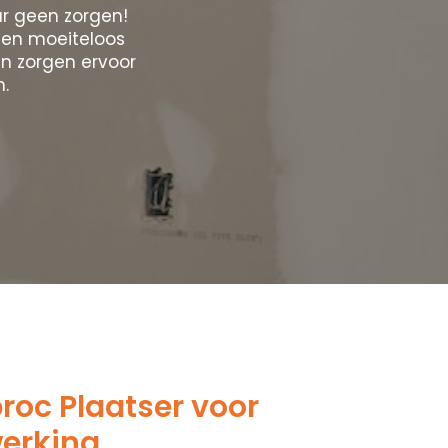
r geen zorgen!
men moeiteloos
n zorgen ervoor
n.
oc Plaatser voor
werking