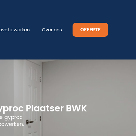
OFFERTE
ovatiewerken
Over ons
yproc Plaatser BWK
le gyproc
rocwerken.