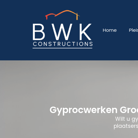
Home
Ple
Gyprocwerken Groo
Wilt u g
plaatsers