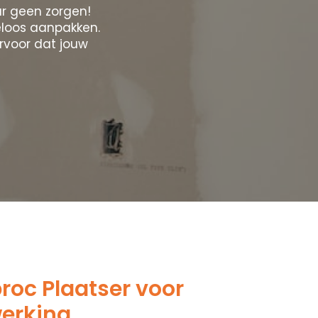
r geen zorgen!
eloos aanpakken.
rvoor dat jouw
oc Plaatser voor
werking