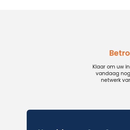
Betro
Klaar om uw i
vandaag nog e
netwerk van