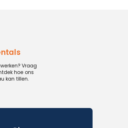
entals
cwerken? Vraag
ontdek hoe ons
 kan tillen.