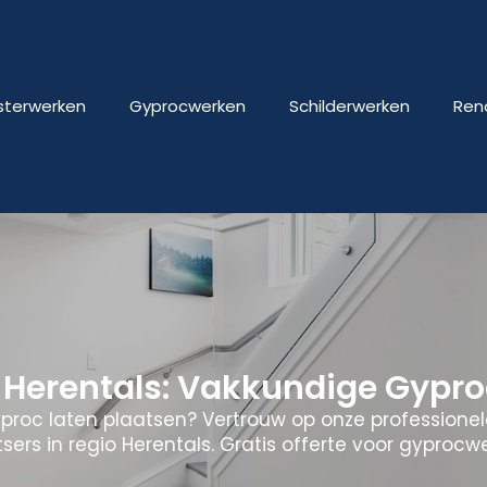
isterwerken
Gyprocwerken
Schilderwerken
Ren
Herentals: Vakkundige Gypro
yproc laten plaatsen? Vertrouw op onze professione
sers in regio Herentals. Gratis offerte voor gyprocw