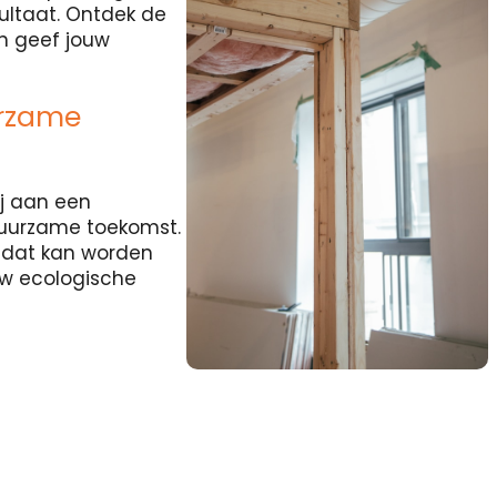
sultaat. Ontdek de
en geef jouw
urzame
j aan een
duurzame toekomst.
l dat kan worden
uw ecologische