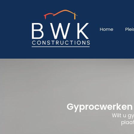
Home
Ple
Gyprocwerken 
Wilt u g
plaat