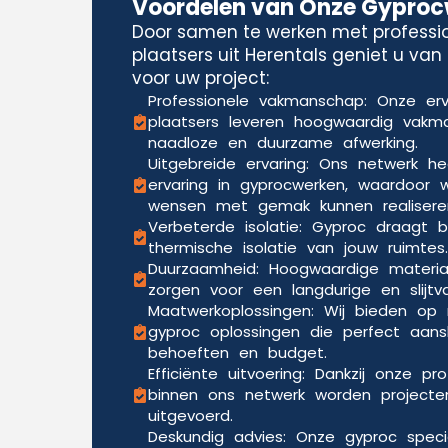
Voordelen van Onze Gypro
Door samen te werken met professi
plaatsers uit Herentals geniet u van
voor uw project:
Professionele vakmanschap: Onze er
plaatsers leveren hoogwaardig vak
naadloze en duurzame afwerking.
Uitgebreide ervaring: Ons netwerk he
ervaring in gyprocwerken, waardoor w
wensen met gemak kunnen realisere
Verbeterde isolatie: Gyproc draagt b
thermische isolatie van jouw ruimtes.
Duurzaamheid: Hoogwaardige materia
zorgen voor een langdurige en slijtv
Maatwerkoplossingen: Wij bieden o
gyproc oplossingen die perfect aansl
behoeften en budget.
Efficiënte uitvoering: Dankzij onze pr
binnen ons netwerk worden projecten
uitgevoerd.
Deskundig advies: Onze gyproc speci