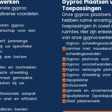
cwerken
Gyproc Plaatsen 
Toepassingen
onele gyproc
 diverse voordelen
Onze gyproc plaatsers 
hebben ruime ervaring
varen gyproc
toepassingen in zowel 
manschap voor een
ruimtes. Hier zijn enke
van onze gyprocwerken
eft jarenlange
Gyproc scheidingswande
ij uw specifieke
ruimtes met nauwkeuri
n.
scheidingswanden.
ij aan betere
Gyproc plafonds voor 
Gyproc voorzetwanden 
len en technieken
Gyproc verlaagde pla
aste afwerking.
Gyproc afwerking voor 
p maat gemaakte
Gipspleister
uiten bij uw
Schuurwerk
Lijstwerk en ornament
ofessionele aanpak
Spuitpleister (spackspu
 snel en efficiënt
Glad pleisterwerk
alisten bieden