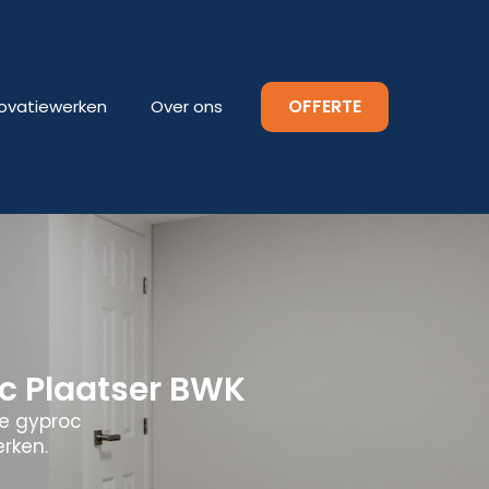
OFFERTE
ovatiewerken
Over ons
c Plaatser BWK
le gyproc
erken.