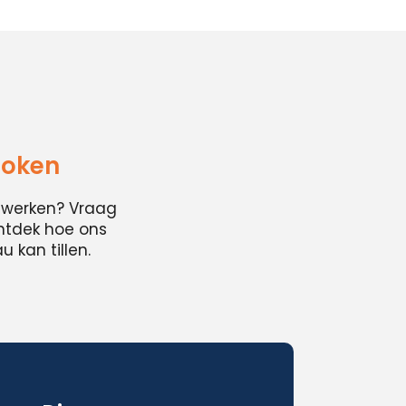
boken
cwerken? Vraag
ontdek hoe ons
 kan tillen.