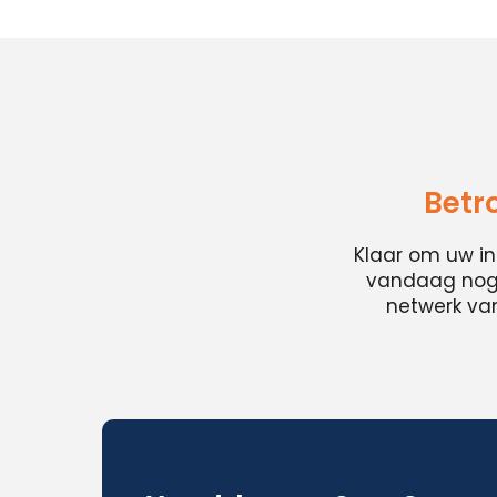
Betr
Klaar om uw i
vandaag nog e
netwerk van