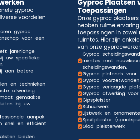
cwerken
Gyproc Plaatsen 
Toepassingen
onele gyproc
diverse voordelen
Onze gyproc plaatsers 
hebben ruime ervaring
varen gyproc
toepassingen in zowel 
manschap voor een
ruimtes. Hier zijn enke
van onze gyprocwerken
eft jarenlange
Gyproc scheidingswande
ij uw specifieke
ruimtes met nauwkeuri
n.
scheidingswanden.
ij aan betere
Gyproc plafonds voor 
Gyproc voorzetwanden 
len en technieken
Gyproc verlaagde pla
aste afwerking.
Gyproc afwerking voor 
p maat gemaakte
Gipspleister
uiten bij uw
Schuurwerk
Lijstwerk en ornament
ofessionele aanpak
Spuitpleister (spackspu
 snel en efficiënt
Glad pleisterwerk
alisten bieden