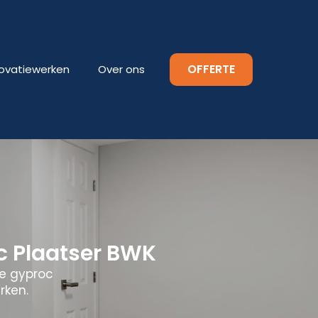
OFFERTE
ovatiewerken
Over ons
 Plaatser BWK
le gyproc
rken.