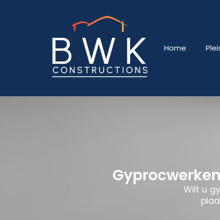
Home
Ple
Gyprocwerken
Wilt u g
plaa