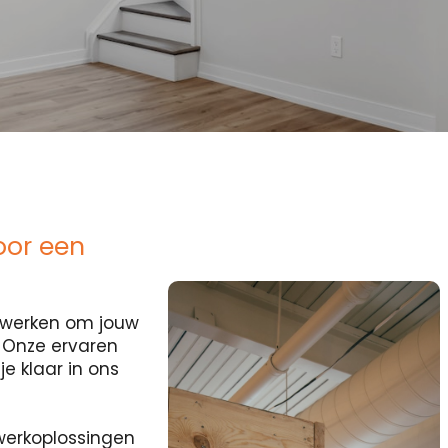
oor een
ocwerken om jouw
? Onze ervaren
e klaar in ons
erkoplossingen