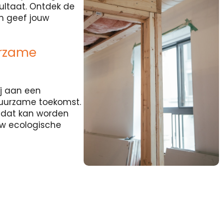
sultaat. Ontdek de
en geef jouw
urzame
j aan een
duurzame toekomst.
l dat kan worden
uw ecologische