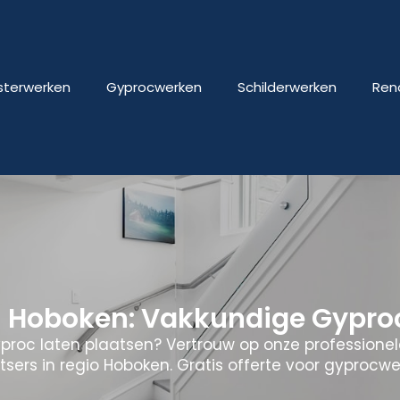
isterwerken
Gyprocwerken
Schilderwerken
Ren
 Hoboken: Vakkundige Gyproc
yproc laten plaatsen? Vertrouw op onze professione
tsers in regio Hoboken. Gratis offerte voor gyprocwe