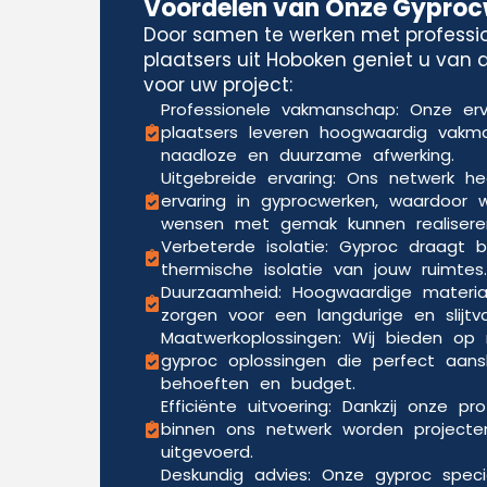
Voordelen van Onze Gypro
Door samen te werken met professi
plaatsers uit Hoboken geniet u van 
voor uw project:
Professionele vakmanschap: Onze er
plaatsers leveren hoogwaardig vak
naadloze en duurzame afwerking.
Uitgebreide ervaring: Ons netwerk he
ervaring in gyprocwerken, waardoor w
wensen met gemak kunnen realisere
Verbeterde isolatie: Gyproc draagt b
thermische isolatie van jouw ruimtes.
Duurzaamheid: Hoogwaardige materia
zorgen voor een langdurige en slijtv
Maatwerkoplossingen: Wij bieden o
gyproc oplossingen die perfect aansl
behoeften en budget.
Efficiënte uitvoering: Dankzij onze pr
binnen ons netwerk worden projecten
uitgevoerd.
Deskundig advies: Onze gyproc speci