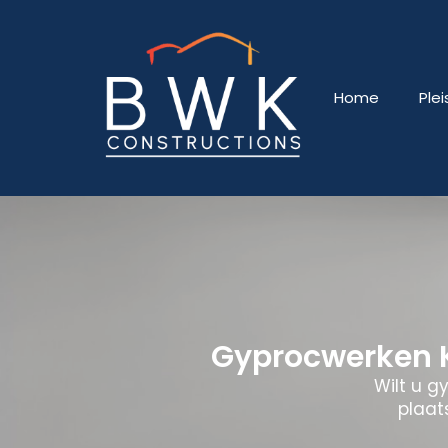
Home
Ple
Gyprocwerken K
Wilt u g
plaat