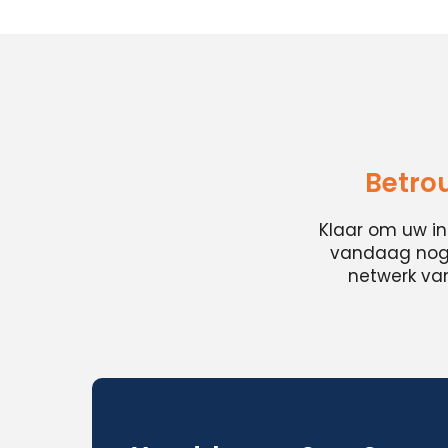
Betro
Klaar om uw i
vandaag nog e
netwerk van