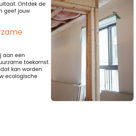
sultaat. Ontdek de
en geef jouw
urzame
j aan een
duurzame toekomst.
l dat kan worden
uw ecologische