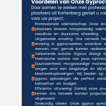
Voordelen van Onze Gypro
Door samen te werken met professi
plaatsers uit Kortenberg geniet u v
voor uw project:
Professionele vakmanschap: Onze er
plaatsers leveren hoogwaardig vak
naadloze en duurzame afwerking.
Uitgebreide ervaring: Ons netwerk he
ervaring in gyprocwerken, waardoor w
wensen met gemak kunnen realisere
Verbeterde isolatie: Gyproc draagt b
thermische isolatie van jouw ruimtes.
Duurzaamheid: Hoogwaardige materia
zorgen voor een langdurige en slijtv
Maatwerkoplossingen: Wij bieden o
gyproc oplossingen die perfect aansl
behoeften en budget.
Efficiënte uitvoering: Dankzij onze pr
binnen ons netwerk worden projecten
uitgevoerd.
Deskundig advies: Onze gyproc speci