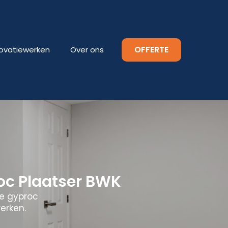
OFFERTE
ovatiewerken
Over ons
oc Plaatser BWK
le gyproc
erken.