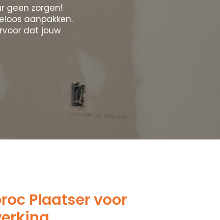
r geen zorgen!
eloos aanpakken.
rvoor dat jouw
oc Plaatser voor
werking