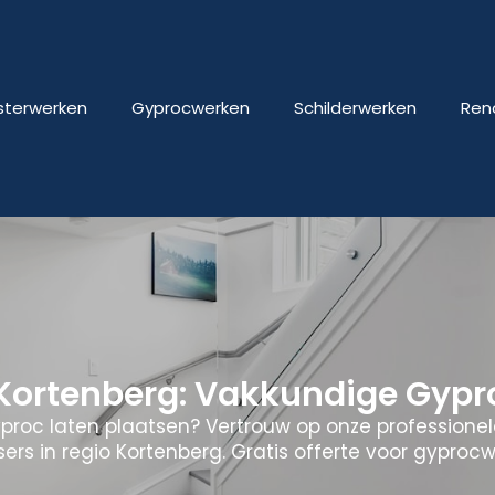
isterwerken
Gyprocwerken
Schilderwerken
Ren
ortenberg: Vakkundige Gypr
yproc laten plaatsen? Vertrouw op onze professione
sers in regio Kortenberg. Gratis offerte voor gyprocw