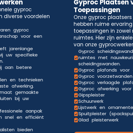
cwerken
Gyproc Plaatsen 
Toepassingen
onele gyproc
an diverse voordelen
Onze gyproc plaatsers 
hebben ruime ervaring
varen gyproc
toepassingen in zowel 
manschap voor een
ruimtes. Hier zijn enke
van onze gyprocwerken
eft jarenlange
Gyproc scheidingswande
ij uw specifieke
ruimtes met nauwkeuri
n.
scheidingswanden.
ij aan betere
Gyproc plafonds voor 
Gyproc voorzetwanden 
len en technieken
Gyproc verlaagde pla
aste afwerking.
Gyproc afwerking voor 
p maat gemaakte
Gipspleister
uiten bij uw
Schuurwerk
Lijstwerk en ornament
ofessionele aanpak
Spuitpleister (spackspu
 snel en efficiënt
Glad pleisterwerk
alisten bieden