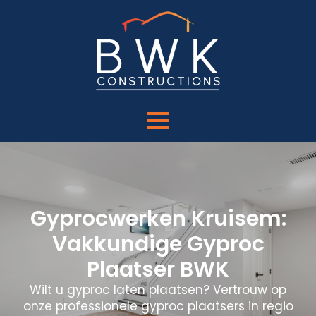
Gyprocwerken Kruisem:
Vakkundige Gyproc
Plaatser BWK
Wilt u gyproc laten plaatsen? Vertrouw op
onze professionele gyproc plaatsers in regio