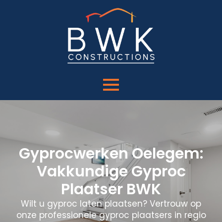
Gyprocwerken Oelegem:
Vakkundige Gyproc
Plaatser BWK
Wilt u gyproc laten plaatsen? Vertrouw op
onze professionele gyproc plaatsers in regio