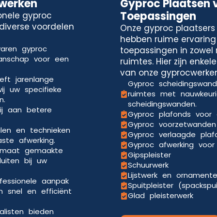
cwerken
Gyproc Plaatsen 
Toepassingen
onele gyproc
 diverse voordelen
Onze gyproc plaatsers 
hebben ruime ervaring
varen gyproc
toepassingen in zowel 
manschap voor een
ruimtes. Hier zijn enke
van onze gyprocwerken
eft jarenlange
Gyproc scheidingswande
ij uw specifieke
ruimtes met nauwkeuri
n.
scheidingswanden.
ij aan betere
Gyproc plafonds voor 
Gyproc voorzetwanden 
len en technieken
Gyproc verlaagde pla
aste afwerking.
Gyproc afwerking voor 
p maat gemaakte
Gipspleister
uiten bij uw
Schuurwerk
Lijstwerk en ornament
ofessionele aanpak
Spuitpleister (spackspu
 snel en efficiënt
Glad pleisterwerk
alisten bieden