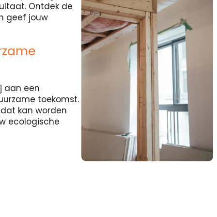
sultaat. Ontdek de
en geef jouw
urzame
j aan een
duurzame toekomst.
l dat kan worden
uw ecologische