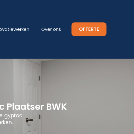
OFFERTE
ovatiewerken
Over ons
c Plaatser BWK
le gyproc
rken.