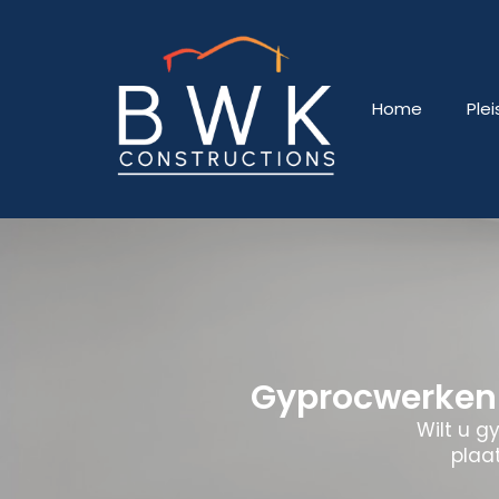
Home
Ple
Gyprocwerken 
Wilt u g
plaa