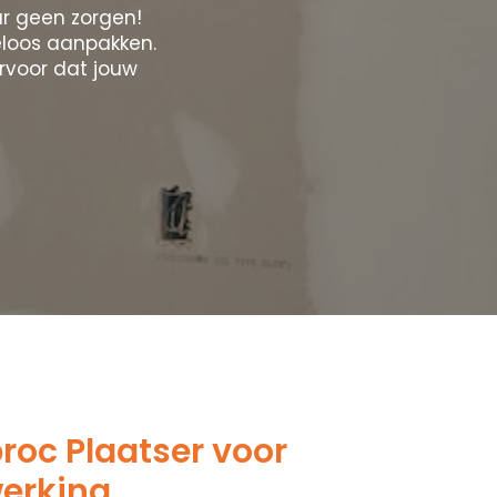
r geen zorgen!
eloos aanpakken.
rvoor dat jouw
oc Plaatser voor
werking