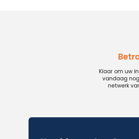
Betr
Klaar om uw i
vandaag nog e
netwerk van