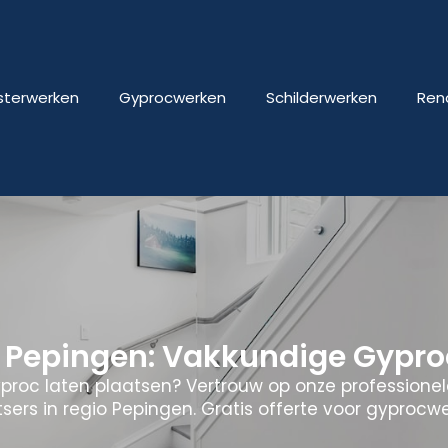
isterwerken
Gyprocwerken
Schilderwerken
Ren
Pepingen: Vakkundige Gypro
yproc laten plaatsen? Vertrouw op onze professione
tsers in regio Pepingen. Gratis offerte voor gyprocwe