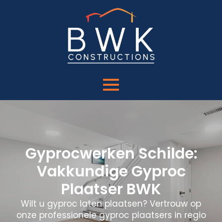
Gyprocwerken Schilde:
Vakkundige Gyproc
Plaatser BWK
Wilt u gyproc laten plaatsen? Vertrouw op
onze professionele gyproc plaatsers in regio