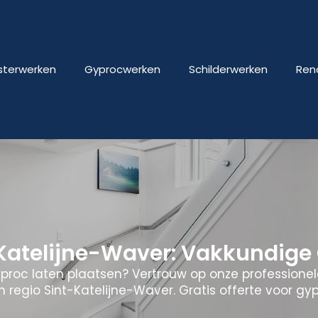
isterwerken
Gyprocwerken
Schilderwerken
Ren
atelijne-Waver: Vakkundige
yproc laten plaatsen? Vertrouw op onze professione
in regio Sint-Katelijne-Waver. Gratis offerte voor gy