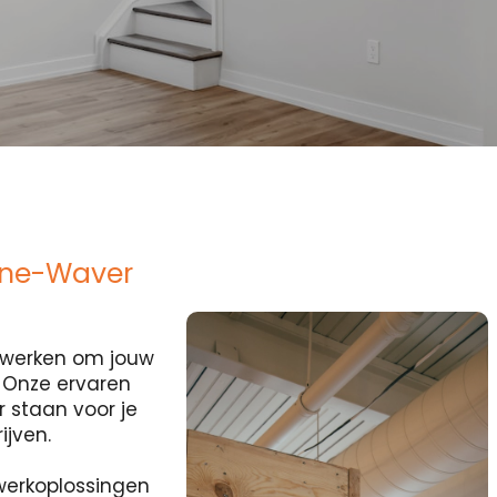
ijne-Waver
ocwerken om jouw
? Onze ervaren
r staan voor je
ijven.
erkoplossingen