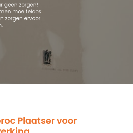
r geen zorgen!
lemen moeiteloos
n zorgen ervoor
n.
oc Plaatser voor
werking