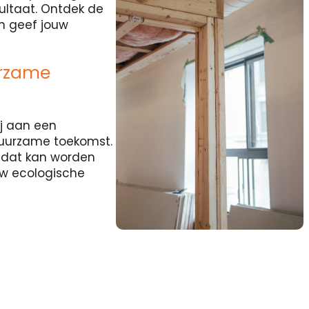
sultaat. Ontdek de
en geef jouw
urzame
j aan een
duurzame toekomst.
l dat kan worden
uw ecologische