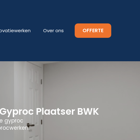
OFFERTE
ovatiewerken
Over ons
 Gyproc Plaatser BWK
le gyproc
procwerken.