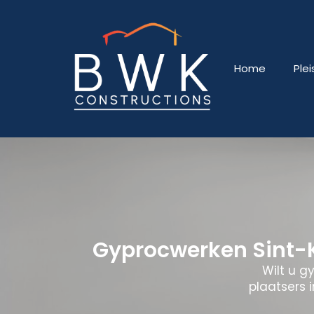
Home
Ple
Gyprocwerken Sint-K
Wilt u g
plaatsers 