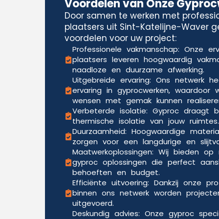
Voordelen van Onze Gypro
Door samen te werken met professi
plaatsers uit Sint-Katelijne-Waver g
voordelen voor uw project:
Professionele vakmanschap: Onze er
plaatsers leveren hoogwaardig vak
naadloze en duurzame afwerking.
Uitgebreide ervaring: Ons netwerk he
ervaring in gyprocwerken, waardoor w
wensen met gemak kunnen realisere
Verbeterde isolatie: Gyproc draagt b
thermische isolatie van jouw ruimtes.
Duurzaamheid: Hoogwaardige materia
zorgen voor een langdurige en slijtv
Maatwerkoplossingen: Wij bieden o
gyproc oplossingen die perfect aansl
behoeften en budget.
Efficiënte uitvoering: Dankzij onze pr
binnen ons netwerk worden projecten
uitgevoerd.
Deskundig advies: Onze gyproc speci