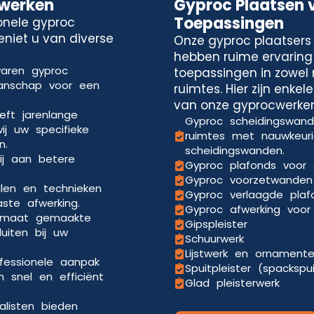
cwerken
Gyproc Plaatsen 
Toepassingen
onele gyproc
eniet u van diverse
Onze gyproc plaatsers 
hebben ruime ervaring
varen gyproc
toepassingen in zowel 
manschap voor een
ruimtes. Hier zijn enke
van onze gyprocwerken
eft jarenlange
Gyproc scheidingswande
ij uw specifieke
ruimtes met nauwkeuri
n.
scheidingswanden.
ij aan betere
Gyproc plafonds voor 
Gyproc voorzetwanden 
len en technieken
Gyproc verlaagde pla
aste afwerking.
Gyproc afwerking voor 
p maat gemaakte
Gipspleister
uiten bij uw
Schuurwerk
Lijstwerk en ornament
ofessionele aanpak
Spuitpleister (spackspu
 snel en efficiënt
Glad pleisterwerk
alisten bieden