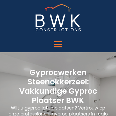
Gyprocwerken
Steenokkerzeel:
Vakkundige Gyproc
Plaatser BWK
Wilt u gyproc laten plaatsen? Vertrouw op
onze professionele gyproc plaatsers in regio