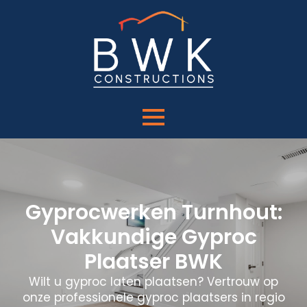
Gyprocwerken Turnhout:
Vakkundige Gyproc
Plaatser BWK
Wilt u gyproc laten plaatsen? Vertrouw op
onze professionele gyproc plaatsers in regio