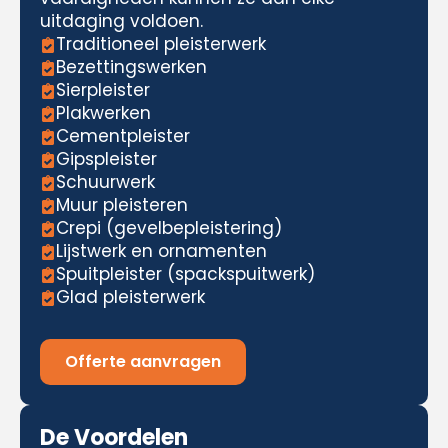
uitdaging voldoen.
Traditioneel pleisterwerk
Bezettingswerken
Sierpleister
Plakwerken
Cementpleister
Gipspleister
Schuurwerk
Muur pleisteren
Crepi (gevelbepleistering)
Lijstwerk en ornamenten
Spuitpleister (spackspuitwerk)
Glad pleisterwerk
Offerte aanvragen
De Voordelen