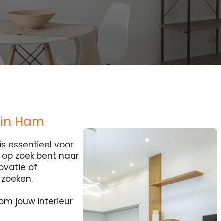
n in Ham
s essentieel voor
je op zoek bent naar
ovatie of
 zoeken.
om jouw interieur