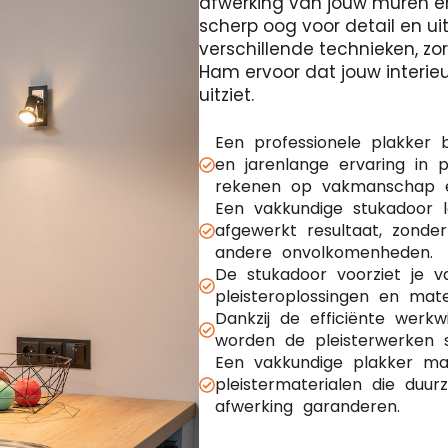
afwerking van jouw muren e
scherp oog voor detail en ui
verschillende technieken, z
Ham ervoor dat jouw interieu
uitziet.
Een professionele plakker 
en jarenlange ervaring in p
rekenen op vakmanschap en
Een vakkundige stukadoor 
afgewerkt resultaat, zonde
andere onvolkomenheden.
De stukadoor voorziet je 
pleisteroplossingen en mate
Dankzij de efficiënte werk
worden de pleisterwerken s
Een vakkundige plakker maa
pleistermaterialen die duu
afwerking garanderen.