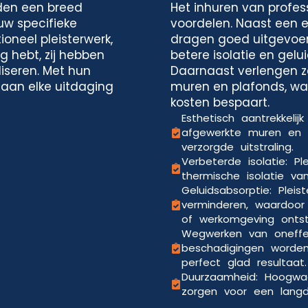
den een breed
Het inhuren van profess
uw specifieke
voordelen. Naast een es
ioneel pleisterwerk,
dragen goed uitgevoer
g hebt, zij hebben
betere isolatie en gelu
iseren. Met hun
Daarnaast verlengen z
 aan elke uitdaging
muren en plafonds, waa
kosten bespaart.
Esthetisch aantrekkelij
afgewerkte muren en 
verzorgde uitstraling.
Verbeterde isolatie: P
thermische isolatie va
Geluidsabsorptie: Pleis
verminderen, waardoo
of werkomgeving ontst
Wegwerken van oneffe
beschadigingen worde
perfect glad resultaat.
Duurzaamheid: Hoogwaa
zorgen voor een langdu