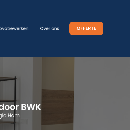
OFFERTE
ovatiewerken
Over ons
adoor BWK
gio Ham.