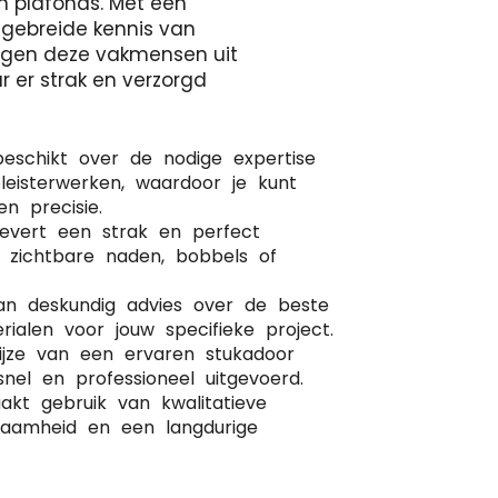
n plafonds. Met een
tgebreide kennis van
orgen deze vakmensen uit
r er strak en verzorgd
beschikt over de nodige expertise
leisterwerken, waardoor je kunt
 precisie.
levert een strak en perfect
r zichtbare naden, bobbels of
van deskundig advies over de beste
rialen voor jouw specifieke project.
wijze van een ervaren stukadoor
nel en professioneel uitgevoerd.
kt gebruik van kwalitatieve
rzaamheid en een langdurige