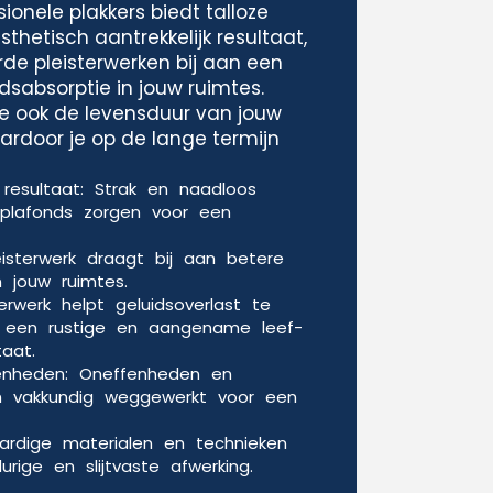
ionele plakkers biedt talloze
thetisch aantrekkelijk resultaat,
de pleisterwerken bij aan een
idsabsorptie in jouw ruimtes.
e ook de levensduur van jouw
rdoor je op de lange termijn
k resultaat: Strak en naadloos
plafonds zorgen voor een
leisterwerk draagt bij aan betere
n jouw ruimtes.
terwerk helpt geluidsoverlast te
r een rustige en aangename leef-
aat.
nheden: Oneffenheden en
n vakkundig weggewerkt voor een
rdige materialen en technieken
rige en slijtvaste afwerking.