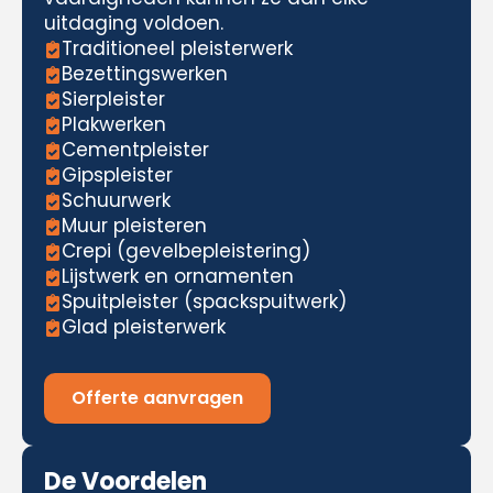
uitdaging voldoen.
Traditioneel pleisterwerk
Bezettingswerken
Sierpleister
Plakwerken
Cementpleister
Gipspleister
Schuurwerk
Muur pleisteren
Crepi (gevelbepleistering)
Lijstwerk en ornamenten
Spuitpleister (spackspuitwerk)
Glad pleisterwerk
Offerte aanvragen
De Voordelen