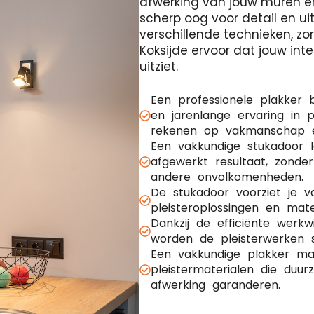
afwerking van jouw muren e
scherp oog voor detail en ui
verschillende technieken, z
Koksijde ervoor dat jouw inte
uitziet.
Een professionele plakker 
en jarenlange ervaring in p
rekenen op vakmanschap en
Een vakkundige stukadoor 
afgewerkt resultaat, zonde
andere onvolkomenheden.
De stukadoor voorziet je 
pleisteroplossingen en mate
Dankzij de efficiënte werk
worden de pleisterwerken s
Een vakkundige plakker maa
pleistermaterialen die duu
afwerking garanderen.