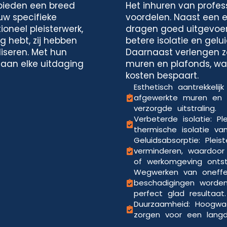
 bieden een breed
Het inhuren van profess
uw specifieke
voordelen. Naast een es
ioneel pleisterwerk,
dragen goed uitgevoer
g hebt, zij hebben
betere isolatie en gelu
iseren. Met hun
Daarnaast verlengen z
 aan elke uitdaging
muren en plafonds, waa
kosten bespaart.
Esthetisch aantrekkelij
afgewerkte muren en 
verzorgde uitstraling.
Verbeterde isolatie: P
thermische isolatie va
Geluidsabsorptie: Pleis
verminderen, waardoo
of werkomgeving ontst
Wegwerken van oneffe
beschadigingen worde
perfect glad resultaat.
Duurzaamheid: Hoogwaa
zorgen voor een langdu