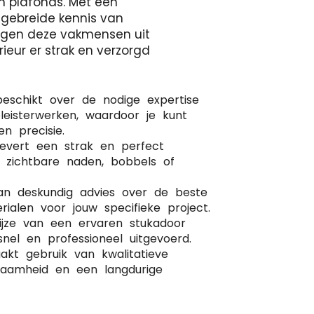
n plafonds. Met een
tgebreide kennis van
orgen deze vakmensen uit
rieur er strak en verzorgd
beschikt over de nodige expertise
leisterwerken, waardoor je kunt
 precisie.
levert een strak en perfect
r zichtbare naden, bobbels of
van deskundig advies over de beste
rialen voor jouw specifieke project.
wijze van een ervaren stukadoor
nel en professioneel uitgevoerd.
kt gebruik van kwalitatieve
rzaamheid en een langdurige