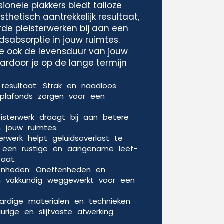
ionele plakkers biedt talloze
thetisch aantrekkelijk resultaat,
de pleisterwerken bij aan een
idsabsorptie in jouw ruimtes.
e ook de levensduur van jouw
rdoor je op de lange termijn
k resultaat: Strak en naadloos
plafonds zorgen voor een
leisterwerk draagt bij aan betere
n jouw ruimtes.
terwerk helpt geluidsoverlast te
r een rustige en aangename leef-
aat.
nheden: Oneffenheden en
n vakkundig weggewerkt voor een
rdige materialen en technieken
rige en slijtvaste afwerking.