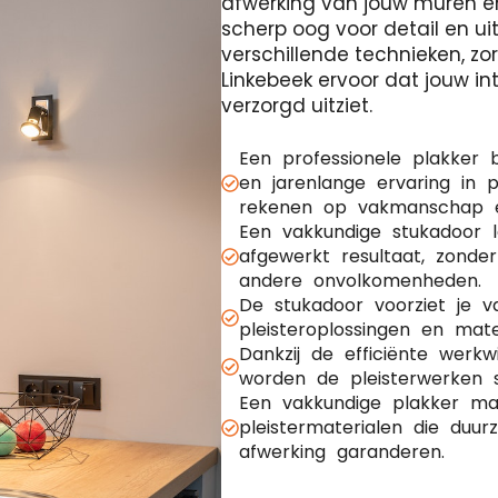
afwerking van jouw muren e
scherp oog voor detail en ui
verschillende technieken, z
Linkebeek ervoor dat jouw int
verzorgd uitziet.
Een professionele plakker 
en jarenlange ervaring in p
rekenen op vakmanschap en
Een vakkundige stukadoor 
afgewerkt resultaat, zonde
andere onvolkomenheden.
De stukadoor voorziet je 
pleisteroplossingen en mate
Dankzij de efficiënte werk
worden de pleisterwerken s
Een vakkundige plakker maa
pleistermaterialen die duu
afwerking garanderen.