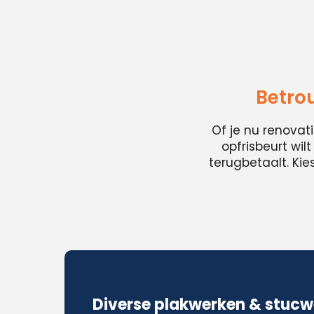
Betro
Of je nu renovat
opfrisbeurt wil
terugbetaalt. Ki
Diverse plakwerken & stucw