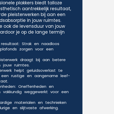
ionele plakkers biedt talloze
thetisch aantrekkelijk resultaat,
de pleisterwerken bij aan een
idsabsorptie in jouw ruimtes.
e ook de levensduur van jouw
rdoor je op de lange termijn
k resultaat: Strak en naadloos
plafonds zorgen voor een
leisterwerk draagt bij aan betere
n jouw ruimtes.
terwerk helpt geluidsoverlast te
r een rustige en aangename leef-
aat.
nheden: Oneffenheden en
n vakkundig weggewerkt voor een
rdige materialen en technieken
rige en slijtvaste afwerking.