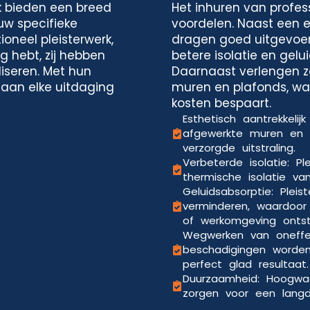
k bieden een breed
Het inhuren van profess
uw specifieke
voordelen. Naast een es
ioneel pleisterwerk,
dragen goed uitgevoer
g hebt, zij hebben
betere isolatie en gelu
iseren. Met hun
Daarnaast verlengen z
 aan elke uitdaging
muren en plafonds, waa
kosten bespaart.
Esthetisch aantrekkelij
afgewerkte muren en 
verzorgde uitstraling.
Verbeterde isolatie: P
thermische isolatie va
Geluidsabsorptie: Pleis
verminderen, waardoo
of werkomgeving ontst
Wegwerken van oneffe
beschadigingen worde
perfect glad resultaat.
Duurzaamheid: Hoogwaa
zorgen voor een langdu