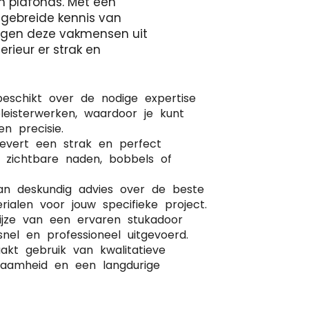
n plafonds. Met een
tgebreide kennis van
orgen deze vakmensen uit
erieur er strak en
beschikt over de nodige expertise
leisterwerken, waardoor je kunt
 precisie.
levert een strak en perfect
r zichtbare naden, bobbels of
van deskundig advies over de beste
rialen voor jouw specifieke project.
wijze van een ervaren stukadoor
nel en professioneel uitgevoerd.
kt gebruik van kwalitatieve
rzaamheid en een langdurige