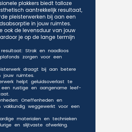
ionele plakkers biedt talloze
thetisch aantrekkelijk resultaat,
de pleisterwerken bij aan een
idsabsorptie in jouw ruimtes.
e ook de levensduur van jouw
rdoor je op de lange termijn
k resultaat: Strak en naadloos
plafonds zorgen voor een
leisterwerk draagt bij aan betere
n jouw ruimtes.
terwerk helpt geluidsoverlast te
r een rustige en aangename leef-
aat.
nheden: Oneffenheden en
n vakkundig weggewerkt voor een
rdige materialen en technieken
rige en slijtvaste afwerking.