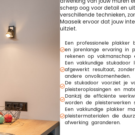
afwerking van jouw muren e
scherp oog voor detail en ui
verschillende technieken, z
Maaseik ervoor dat jouw inte
uitziet.
Een professionele plakker 
en jarenlange ervaring in p
rekenen op vakmanschap en
Een vakkundige stukadoor 
afgewerkt resultaat, zonde
andere onvolkomenheden.
De stukadoor voorziet je 
pleisteroplossingen en mate
Dankzij de efficiënte werk
worden de pleisterwerken s
Een vakkundige plakker maa
pleistermaterialen die duu
afwerking garanderen.