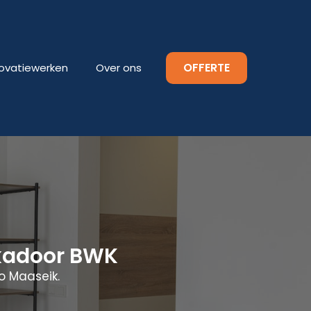
OFFERTE
ovatiewerken
Over ons
ukadoor BWK
o Maaseik.