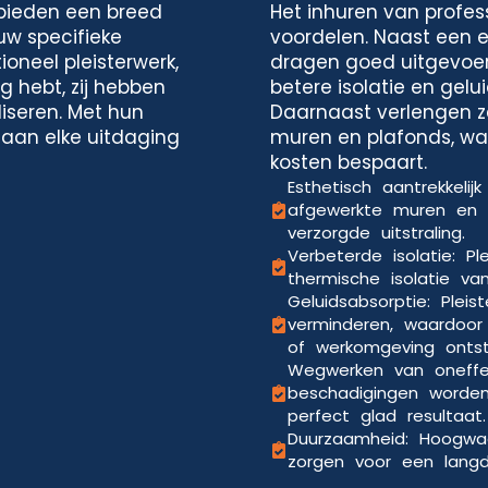
 bieden een breed
Het inhuren van profess
uw specifieke
voordelen. Naast een es
ioneel pleisterwerk,
dragen goed uitgevoer
g hebt, zij hebben
betere isolatie en gelu
iseren. Met hun
Daarnaast verlengen z
 aan elke uitdaging
muren en plafonds, waa
kosten bespaart.
Esthetisch aantrekkelij
afgewerkte muren en 
verzorgde uitstraling.
Verbeterde isolatie: P
thermische isolatie va
Geluidsabsorptie: Pleis
verminderen, waardoo
of werkomgeving ontst
Wegwerken van oneffe
beschadigingen worde
perfect glad resultaat.
Duurzaamheid: Hoogwaa
zorgen voor een langdu