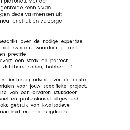
n plafonds. Met een
tgebreide kennis van
orgen deze vakmensen uit
rieur er strak en verzorgd
beschikt over de nodige expertise
leisterwerken, waardoor je kunt
 precisie.
levert een strak en perfect
r zichtbare naden, bobbels of
van deskundig advies over de beste
rialen voor jouw specifieke project.
wijze van een ervaren stukadoor
nel en professioneel uitgevoerd.
kt gebruik van kwalitatieve
rzaamheid en een langdurige