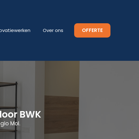
OFFERTE
ovatiewerken
Over ons
adoor BWK
gio Mol.