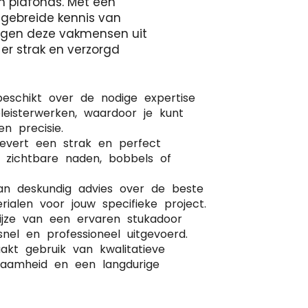
n plafonds. Met een
tgebreide kennis van
orgen deze vakmensen uit
 er strak en verzorgd
beschikt over de nodige expertise
leisterwerken, waardoor je kunt
 precisie.
levert een strak en perfect
r zichtbare naden, bobbels of
van deskundig advies over de beste
rialen voor jouw specifieke project.
wijze van een ervaren stukadoor
nel en professioneel uitgevoerd.
kt gebruik van kwalitatieve
rzaamheid en een langdurige