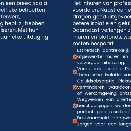
en een breed scala
Het inhuren van profess
cifieke behoeften
voordelen. Naast een es
sterwerk,
dragen goed uitgevoer
g hebt, zij hebben
betere isolatie en gelu
iseren. Met hun
Daarnaast verlengen z
 aan elke uitdaging
muren en plafonds, waa
kosten bespaart.
Esthetisch aantrekkelij
afgewerkte muren en 
verzorgde uitstraling.
Verbeterde isolatie: P
thermische isolatie va
Geluidsabsorptie: Pleis
verminderen, waardoo
of werkomgeving ontst
Wegwerken van oneffe
beschadigingen worde
perfect glad resultaat.
Duurzaamheid: Hoogwaa
zorgen voor een langdu