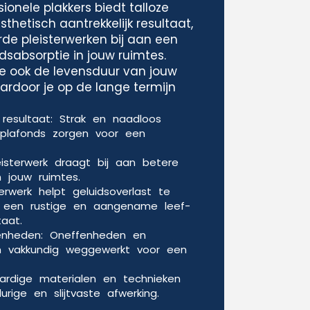
ionele plakkers biedt talloze
thetisch aantrekkelijk resultaat,
de pleisterwerken bij aan een
idsabsorptie in jouw ruimtes.
e ook de levensduur van jouw
rdoor je op de lange termijn
k resultaat: Strak en naadloos
plafonds zorgen voor een
leisterwerk draagt bij aan betere
n jouw ruimtes.
terwerk helpt geluidsoverlast te
r een rustige en aangename leef-
aat.
nheden: Oneffenheden en
n vakkundig weggewerkt voor een
rdige materialen en technieken
rige en slijtvaste afwerking.