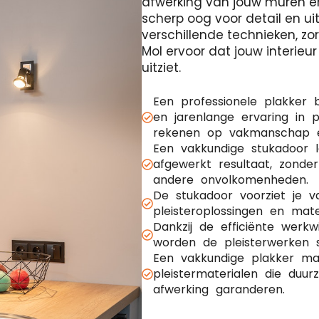
afwerking van jouw muren e
scherp oog voor detail en ui
verschillende technieken, z
Mol ervoor dat jouw interieur
uitziet.
Een professionele plakker 
en jarenlange ervaring in p
rekenen op vakmanschap en
Een vakkundige stukadoor 
afgewerkt resultaat, zonde
andere onvolkomenheden.
De stukadoor voorziet je 
pleisteroplossingen en mate
Dankzij de efficiënte werk
worden de pleisterwerken s
Een vakkundige plakker maa
pleistermaterialen die duu
afwerking garanderen.