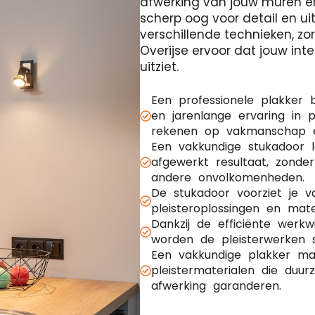
afwerking van jouw muren e
scherp oog voor detail en ui
verschillende technieken, z
Overijse ervoor dat jouw inte
uitziet.
Een professionele plakker 
en jarenlange ervaring in p
rekenen op vakmanschap en
Een vakkundige stukadoor 
afgewerkt resultaat, zonde
andere onvolkomenheden.
De stukadoor voorziet je 
pleisteroplossingen en mate
Dankzij de efficiënte werk
worden de pleisterwerken s
Een vakkundige plakker maa
pleistermaterialen die duu
afwerking garanderen.