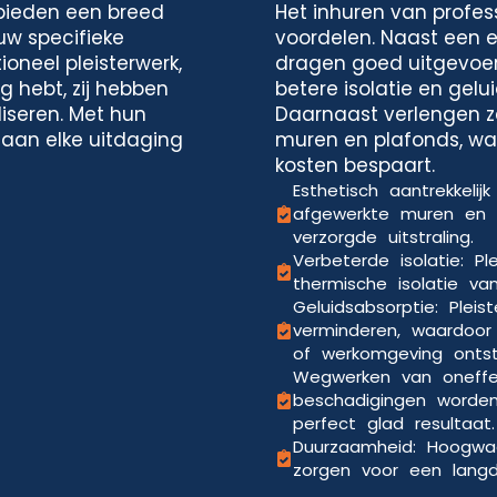
 bieden een breed
Het inhuren van profess
uw specifieke
voordelen. Naast een es
ioneel pleisterwerk,
dragen goed uitgevoer
g hebt, zij hebben
betere isolatie en gelu
iseren. Met hun
Daarnaast verlengen z
 aan elke uitdaging
muren en plafonds, waa
kosten bespaart.
Esthetisch aantrekkelij
afgewerkte muren en 
verzorgde uitstraling.
Verbeterde isolatie: P
thermische isolatie va
Geluidsabsorptie: Pleis
verminderen, waardoo
of werkomgeving ontst
Wegwerken van oneffe
beschadigingen worde
perfect glad resultaat.
Duurzaamheid: Hoogwaa
zorgen voor een langdu