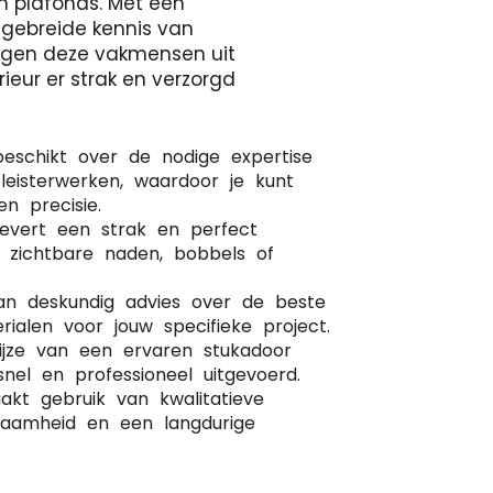
n plafonds. Met een
tgebreide kennis van
orgen deze vakmensen uit
rieur er strak en verzorgd
beschikt over de nodige expertise
leisterwerken, waardoor je kunt
 precisie.
levert een strak en perfect
r zichtbare naden, bobbels of
van deskundig advies over de beste
rialen voor jouw specifieke project.
wijze van een ervaren stukadoor
nel en professioneel uitgevoerd.
kt gebruik van kwalitatieve
rzaamheid en een langdurige