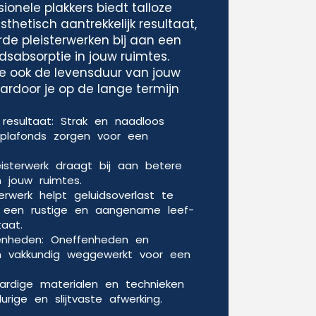
ionele plakkers biedt talloze
thetisch aantrekkelijk resultaat,
de pleisterwerken bij aan een
idsabsorptie in jouw ruimtes.
e ook de levensduur van jouw
rdoor je op de lange termijn
k resultaat: Strak en naadloos
plafonds zorgen voor een
leisterwerk draagt bij aan betere
n jouw ruimtes.
terwerk helpt geluidsoverlast te
r een rustige en aangename leef-
aat.
nheden: Oneffenheden en
n vakkundig weggewerkt voor een
rdige materialen en technieken
rige en slijtvaste afwerking.