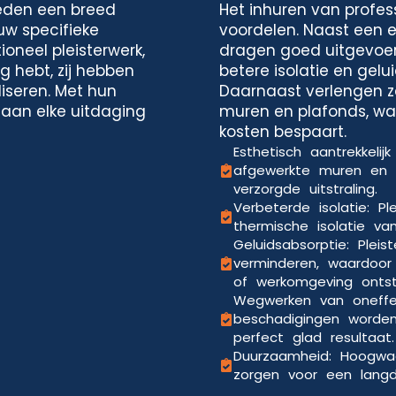
ieden een breed
Het inhuren van profess
uw specifieke
voordelen. Naast een es
ioneel pleisterwerk,
dragen goed uitgevoer
g hebt, zij hebben
betere isolatie en gelu
iseren. Met hun
Daarnaast verlengen z
 aan elke uitdaging
muren en plafonds, waa
kosten bespaart.
Esthetisch aantrekkelij
afgewerkte muren en 
verzorgde uitstraling.
Verbeterde isolatie: P
thermische isolatie va
Geluidsabsorptie: Pleis
verminderen, waardoo
of werkomgeving ontst
Wegwerken van oneffe
beschadigingen worde
perfect glad resultaat.
Duurzaamheid: Hoogwaa
zorgen voor een langdu