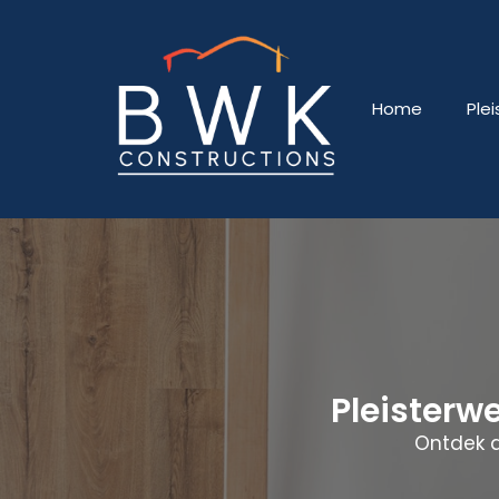
Home
Ple
Pleisterw
Ontdek d