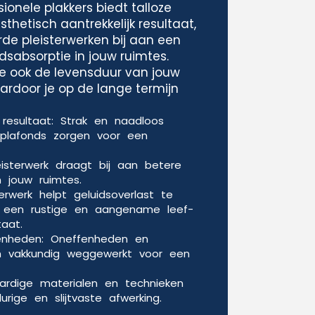
ionele plakkers biedt talloze
thetisch aantrekkelijk resultaat,
de pleisterwerken bij aan een
idsabsorptie in jouw ruimtes.
e ook de levensduur van jouw
rdoor je op de lange termijn
k resultaat: Strak en naadloos
plafonds zorgen voor een
leisterwerk draagt bij aan betere
n jouw ruimtes.
terwerk helpt geluidsoverlast te
r een rustige en aangename leef-
aat.
nheden: Oneffenheden en
n vakkundig weggewerkt voor een
rdige materialen en technieken
rige en slijtvaste afwerking.