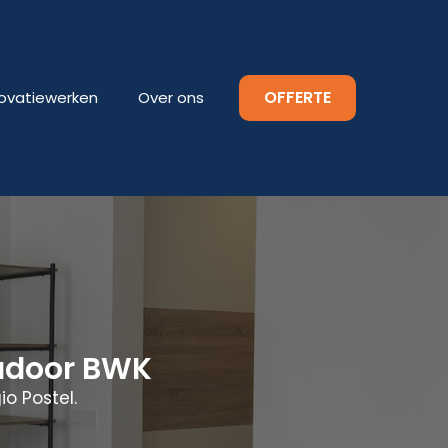
OFFERTE
ovatiewerken
Over ons
kadoor BWK
o Postel.