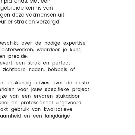
n plafonds. Met een
tgebreide kennis van
orgen deze vakmensen uit
eur er strak en verzorgd
beschikt over de nodige expertise
leisterwerken, waardoor je kunt
 precisie.
levert een strak en perfect
r zichtbare naden, bobbels of
van deskundig advies over de beste
rialen voor jouw specifieke project.
wijze van een ervaren stukadoor
nel en professioneel uitgevoerd.
kt gebruik van kwalitatieve
rzaamheid en een langdurige