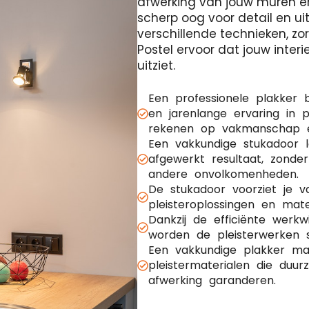
afwerking van jouw muren e
scherp oog voor detail en ui
verschillende technieken, z
Postel ervoor dat jouw interi
uitziet.
Een professionele plakker 
en jarenlange ervaring in p
rekenen op vakmanschap en
Een vakkundige stukadoor 
afgewerkt resultaat, zonde
andere onvolkomenheden.
De stukadoor voorziet je 
pleisteroplossingen en mate
Dankzij de efficiënte werk
worden de pleisterwerken s
Een vakkundige plakker maa
pleistermaterialen die duu
afwerking garanderen.