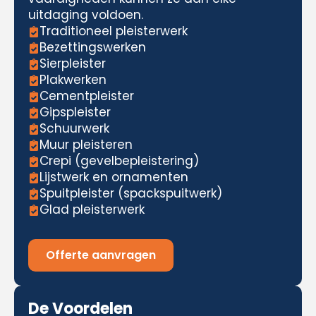
uitdaging voldoen.
Traditioneel pleisterwerk
Bezettingswerken
Sierpleister
Plakwerken
Cementpleister
Gipspleister
Schuurwerk
Muur pleisteren
Crepi (gevelbepleistering)
Lijstwerk en ornamenten
Spuitpleister (spackspuitwerk)
Glad pleisterwerk
Offerte aanvragen
De Voordelen