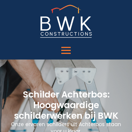
Schilder Achterbos:
Hoogwaardige
schilderwerken bij BWK
Onze ervaren schilders uit Achterbos staan
voor u klaar.