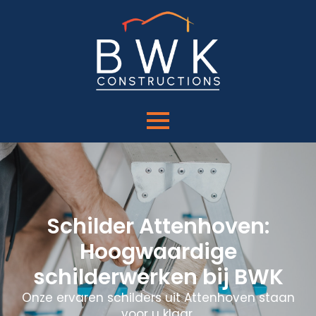
Schilder Attenhoven:
Hoogwaardige
schilderwerken bij BWK
Onze ervaren schilders uit Attenhoven staan
voor u klaar.