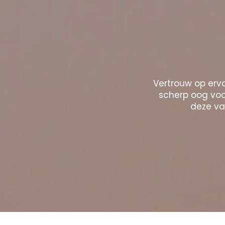
Vertrouw op erva
scherp oog voor
deze vak