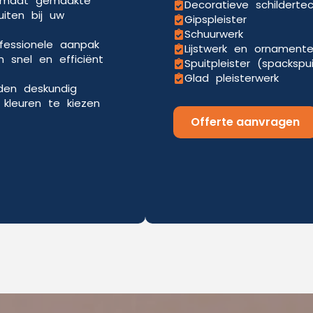
p maat gemaakte
Decoratieve schilderte
uiten bij uw
Gipspleister
Schuurwerk
ofessionele aanpak
Lijstwerk en ornament
 snel en efficiënt
Spuitpleister (spackspu
Glad pleisterwerk
eden deskundig
kleuren te kiezen
Offerte aanvragen