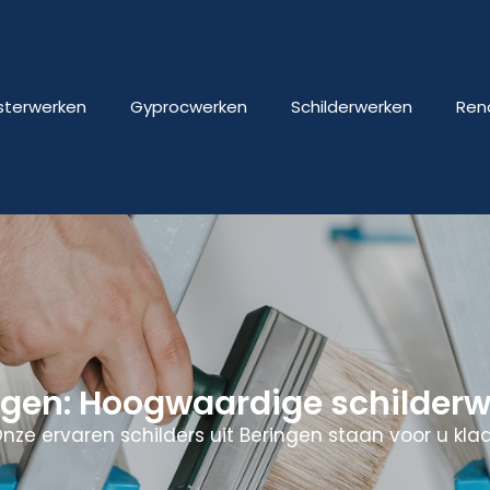
isterwerken
Gyprocwerken
Schilderwerken
Ren
ngen: Hoogwaardige schilder
nze ervaren schilders uit Beringen staan voor u klaa