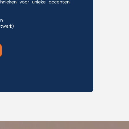
chnieken voor unieke accenten.
en
itwerk)