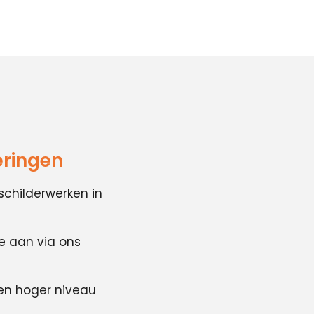
eringen
schilderwerken in
te aan via ons
en hoger niveau