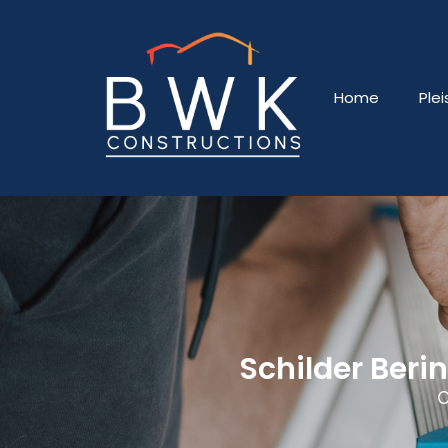
Home
Ple
Schilder Beri
O