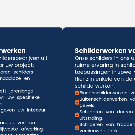
rwerken
Schilderwerken v
ldersbedrijven uit
Onze schilders in ons 
r uw project:
ruime ervaring in schi
toepassingen in zowel 
aren schilders
 naadloze en
Hier zijn enkele van d
schilderwerken:
eft jarenlange
Binnenschilderwerken vo
wij uw specifieke
Buitenschilderwerken v
n.
gevels.
 geven uw interieur
Schilderen van deuren
uitstraling.
ardige verf en
Schilderen van trappe
jtvaste afwerking.
vernieuwde look.