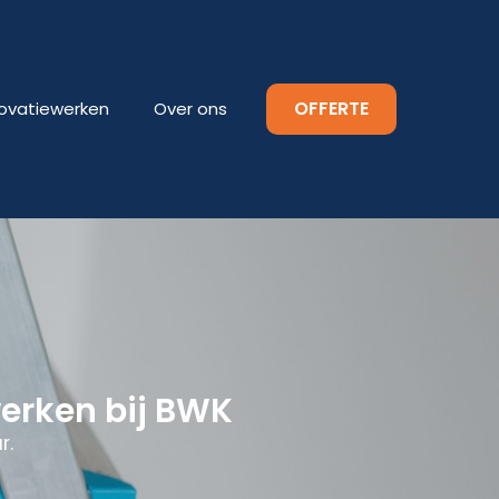
OFFERTE
ovatiewerken
Over ons
werken bij BWK
r.