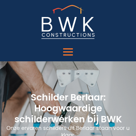
Schilder Berlaar:
Hoogwaardige
schilderwerken bij BWK
Onze ervaren schilders uit Berlaar staan voor u
klaar.