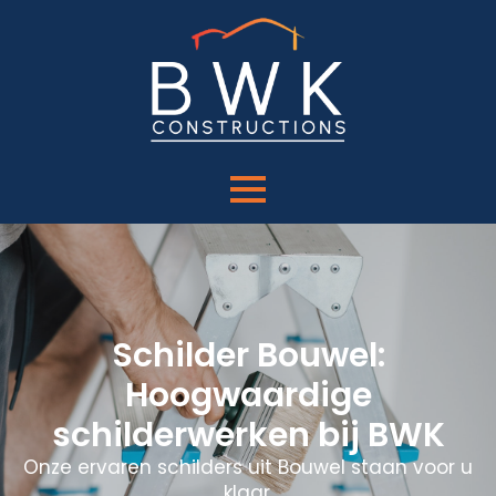
Schilder Bouwel:
Hoogwaardige
schilderwerken bij BWK
Onze ervaren schilders uit Bouwel staan voor u
klaar.