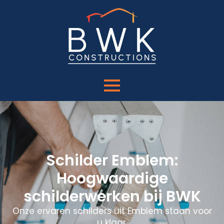
Schilder Emblem:
Hoogwaardige
schilderwerken bij BWK
Onze ervaren schilders uit Emblem staan voor
u klaar.