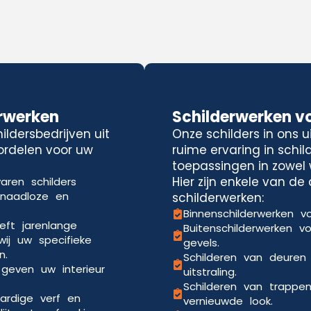
rwerken
Schilderwerken v
ldersbedrijven uit
Onze schilders in ons 
ordelen voor uw
ruime ervaring in schi
toepassingen in zowel 
Hier zijn enkele van d
aren schilders
 naadloze en
schilderwerken:
Binnenschilderwerken vo
eft jarenlange
Buitenschilderwerken v
wij uw specifieke
gevels.
n.
Schilderen van deuren
 geven uw interieur
uitstraling.
Schilderen van trappe
ardige verf en
vernieuwde look.