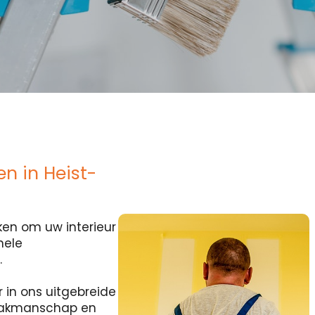
n in Heist-
en om uw interieur
nele
.
r in ons uitgebreide
 vakmanschap en