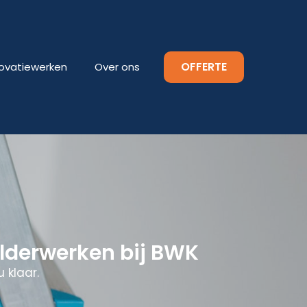
OFFERTE
ovatiewerken
Over ons
lderwerken bij BWK
 klaar.