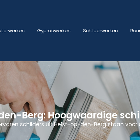
isterwerken
Gyprocwerken
Schilderwerken
Ren
-den-Berg: Hoogwaardige schi
rvaren schilders uit Heist-op-den-Berg staan voor u