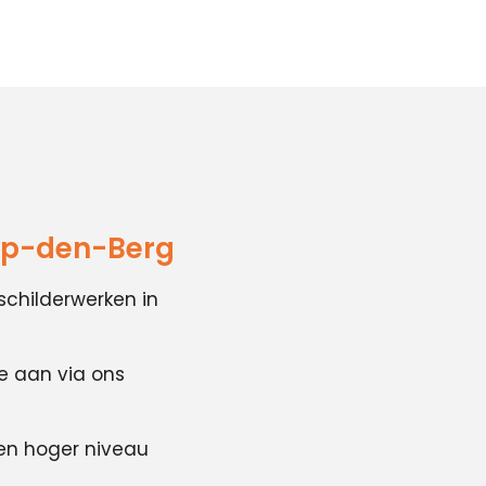
-op-den-Berg
schilderwerken in
te aan via ons
en hoger niveau