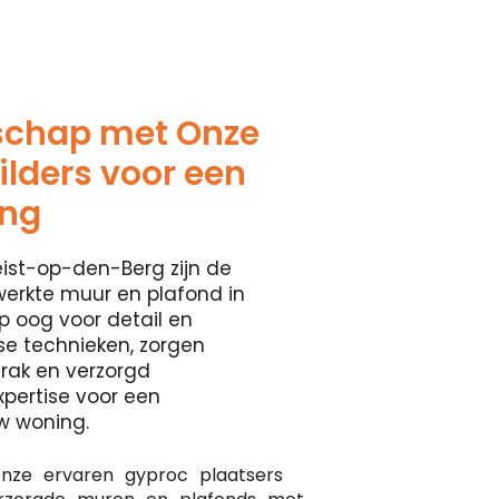
schap met Onze
lders voor een
ing
eist-op-den-Berg zijn de
werkte muur en plafond in
rp oog voor detail en
se technieken, zorgen
rak en verzorgd
xpertise voor een
w woning.
nze ervaren gyproc plaatsers