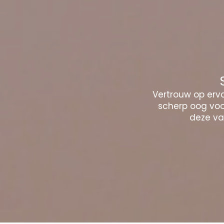
Vertrouw op erva
scherp oog voor
deze vak