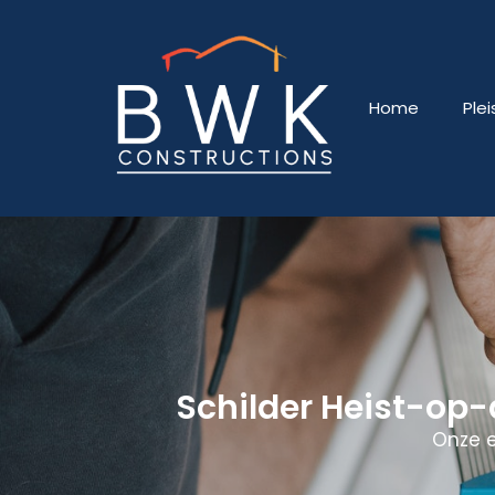
Home
Ple
Schilder Heist-op
Onze e