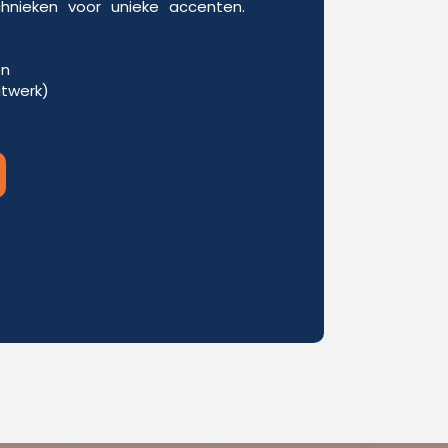
chnieken voor unieke accenten.
en
itwerk)