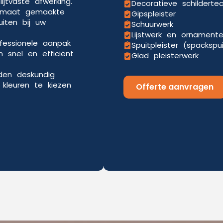
jtvaste afwerking.
Decoratieve schilderte
p maat gemaakte
Gipspleister
uiten bij uw
Schuurwerk
Lijstwerk en ornament
ofessionele aanpak
Spuitpleister (spackspu
 snel en efficiënt
Glad pleisterwerk
eden deskundig
kleuren te kiezen
Offerte aanvragen