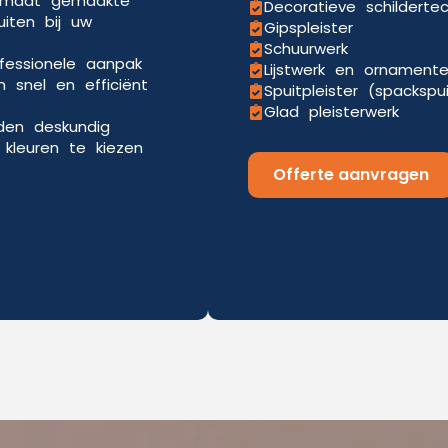
p maat gemaakte
Decoratieve schilderte
uiten bij uw
Gipspleister
Schuurwerk
ofessionele aanpak
Lijstwerk en ornament
 snel en efficiënt
Spuitpleister (spackspu
Glad pleisterwerk
eden deskundig
kleuren te kiezen
Offerte aanvragen