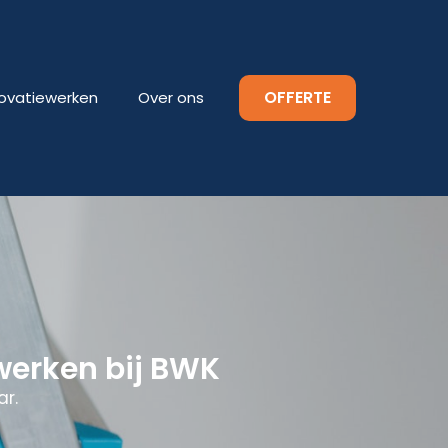
OFFERTE
ovatiewerken
Over ons
werken bij BWK
ar.