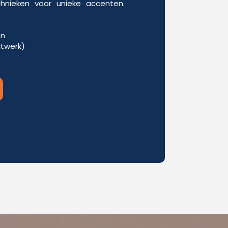
chnieken voor unieke accenten.
en
itwerk)