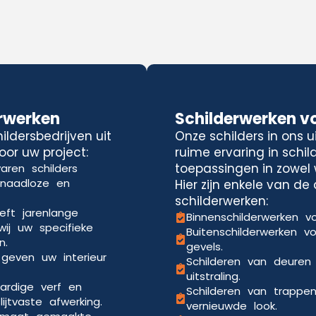
rwerken
Schilderwerken v
ldersbedrijven uit
Onze schilders in ons 
oor uw project:
ruime ervaring in schi
toepassingen in zowel 
aren schilders
 naadloze en
Hier zijn enkele van d
schilderwerken:
eft jarenlange
Binnenschilderwerken vo
wij uw specifieke
Buitenschilderwerken v
n.
gevels.
 geven uw interieur
Schilderen van deuren
uitstraling.
ardige verf en
Schilderen van trappe
jtvaste afwerking.
vernieuwde look.