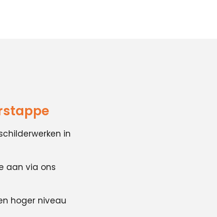
erstappe
schilderwerken in
te aan via ons
en hoger niveau