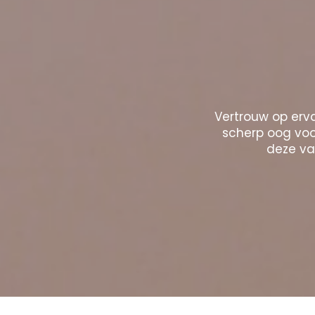
Vertrouw op erva
scherp oog voor
deze vak