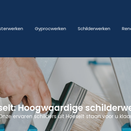
isterwerken
Gyprocwerken
Schilderwerken
Ren
selt: Hoogwaardige schilderw
Onze ervaren schilders uit Hoeselt staan voor u klaar