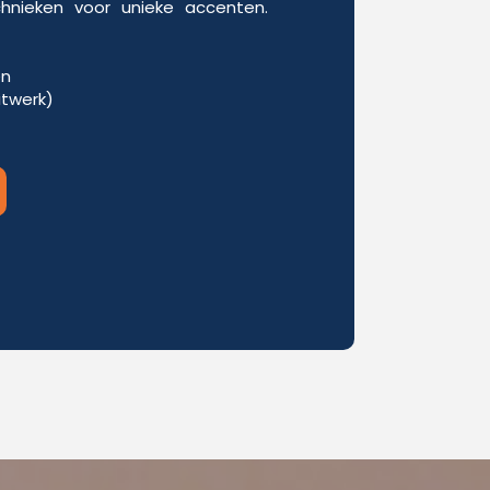
chnieken voor unieke accenten.
en
itwerk)