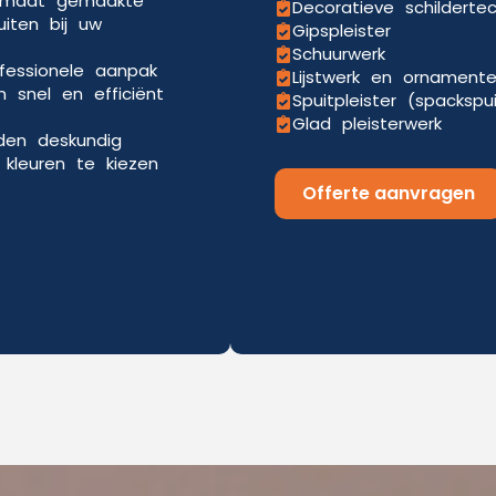
p maat gemaakte
Decoratieve schilderte
uiten bij uw
Gipspleister
Schuurwerk
ofessionele aanpak
Lijstwerk en ornament
 snel en efficiënt
Spuitpleister (spackspu
Glad pleisterwerk
eden deskundig
kleuren te kiezen
Offerte aanvragen