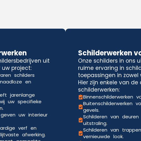
rwerken
Schilderwerken v
ldersbedrijven uit
Onze schilders in ons 
 uw project:
ruime ervaring in schi
toepassingen in zowel 
aren schilders
 naadloze en
Hier zijn enkele van d
schilderwerken:
eft jarenlange
Binnenschilderwerken vo
wij uw specifieke
Buitenschilderwerken v
n.
gevels.
 geven uw interieur
Schilderen van deuren
uitstraling.
ardige verf en
Schilderen van trappe
jtvaste afwerking.
vernieuwde look.