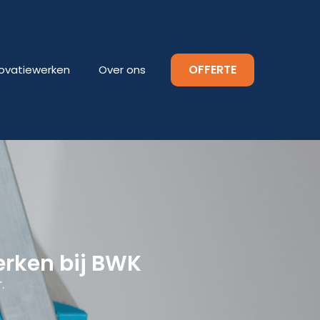
OFFERTE
ovatiewerken
Over ons
erken bij BWK
.