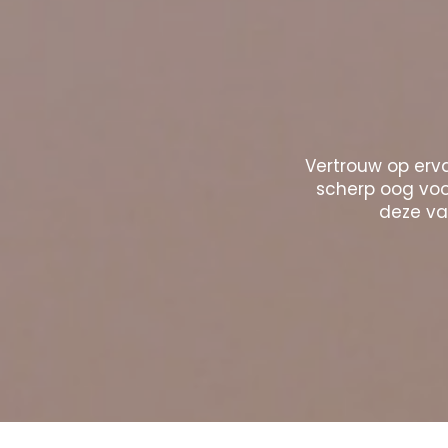
Vertrouw op erva
scherp oog voor
deze vak