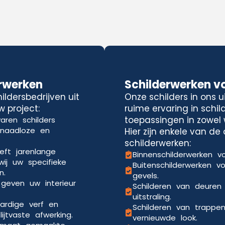
rwerken
Schilderwerken v
ldersbedrijven uit
Onze schilders in ons 
 project:
ruime ervaring in schi
toepassingen in zowel 
aren schilders
 naadloze en
Hier zijn enkele van d
schilderwerken:
eft jarenlange
Binnenschilderwerken vo
wij uw specifieke
Buitenschilderwerken v
n.
gevels.
 geven uw interieur
Schilderen van deuren
uitstraling.
ardige verf en
Schilderen van trappe
jtvaste afwerking.
vernieuwde look.