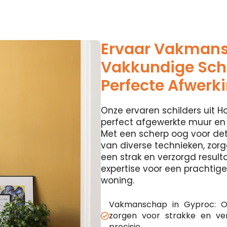
Ervaar Vakman
Vakkundige Schi
Perfecte Afwerk
Onze ervaren schilders uit Ho
perfect afgewerkte muur en p
Met een scherp oog voor deta
van diverse technieken, zo
een strak en verzorgd result
expertise voor een prachtig
woning.
Vakmanschap in Gyproc: O
zorgen voor strakke en v
precisie.