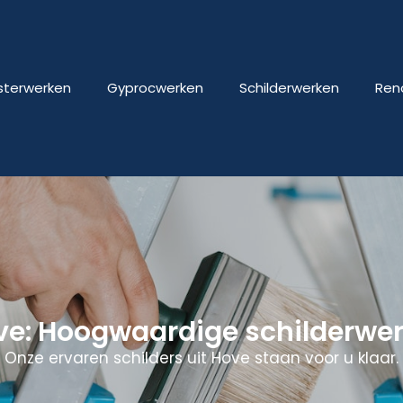
isterwerken
Gyprocwerken
Schilderwerken
Ren
ve: Hoogwaardige schilderwe
Onze ervaren schilders uit Hove staan voor u klaar.