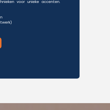
chnieken voor unieke accenten.
en
itwerk)