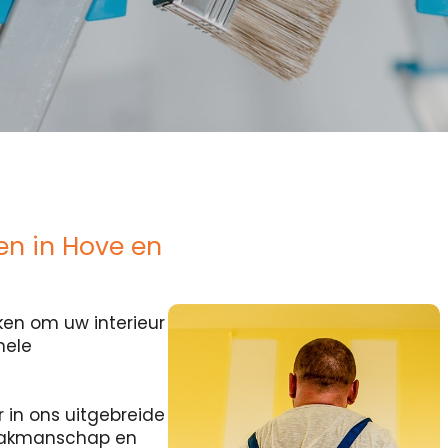
n in Hove en
en om uw interieur
nele
r in ons uitgebreide
 vakmanschap en