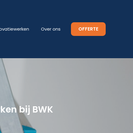
OFFERTE
ovatiewerken
Over ons
rken bij BWK