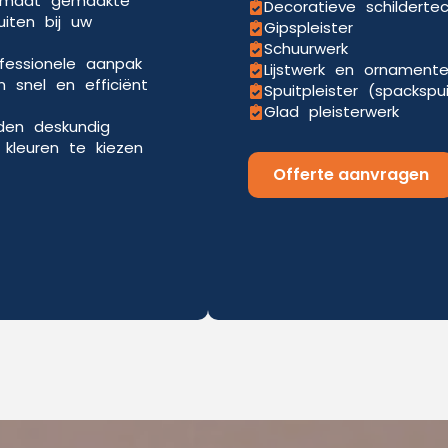
p maat gemaakte
Decoratieve schilderte
uiten bij uw
Gipspleister
Schuurwerk
ofessionele aanpak
Lijstwerk en ornament
 snel en efficiënt
Spuitpleister (spackspu
Glad pleisterwerk
eden deskundig
kleuren te kiezen
Offerte aanvragen