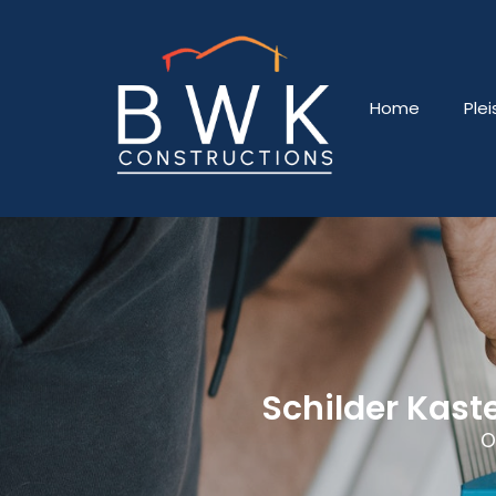
Home
Ple
Schilder Kast
O