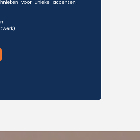
chnieken voor unieke accenten.
en
itwerk)