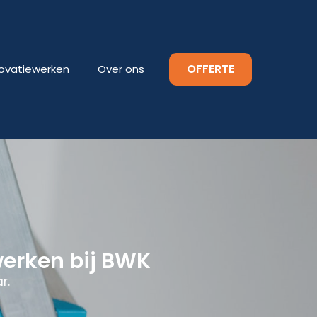
OFFERTE
ovatiewerken
Over ons
werken bij BWK
r.