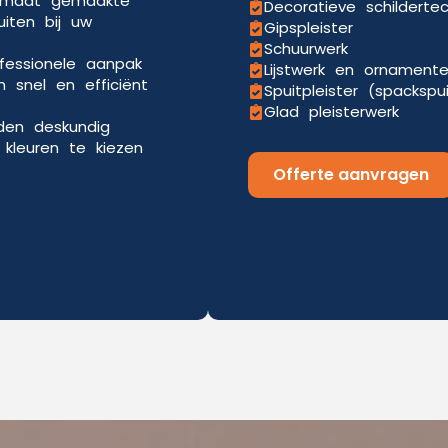
p maat gemaakte
Decoratieve schilderte
uiten bij uw
Gipspleister
Schuurwerk
ofessionele aanpak
Lijstwerk en ornament
 snel en efficiënt
Spuitpleister (spackspu
Glad pleisterwerk
eden deskundig
kleuren te kiezen
Offerte aanvragen