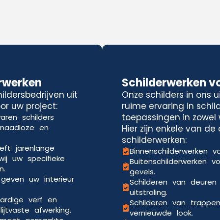
rwerken
Schilderwerken v
ldersbedrijven uit
Onze schilders in ons 
or uw project:
ruime ervaring in schi
toepassingen in zowel 
aren schilders
 naadloze en
Hier zijn enkele van d
schilderwerken:
eft jarenlange
Binnenschilderwerken vo
wij uw specifieke
Buitenschilderwerken v
n.
gevels.
 geven uw interieur
Schilderen van deuren
uitstraling.
ardige verf en
Schilderen van trappe
jtvaste afwerking.
vernieuwde look.