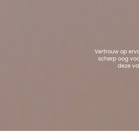
Vertrouw op erva
scherp oog voor
deze vak