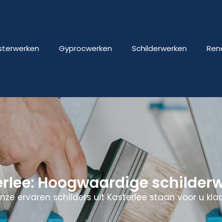
isterwerken
Gyprocwerken
Schilderwerken
Ren
erlee: Hoogwaardige schilder
nze ervaren schilders uit Kasterlee staan voor u klaa