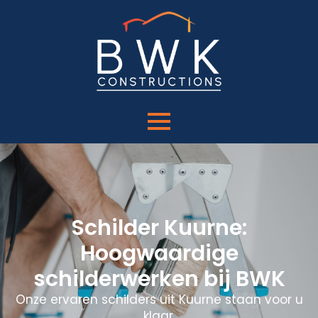
Schilder Kuurne:
Hoogwaardige
schilderwerken bij BWK
Onze ervaren schilders uit Kuurne staan voor u
klaar.