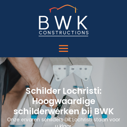
Schilder Lochristi:
Hoogwaardige
schilderwerken bij BWK
Onze ervaren schilders uit Lochristi staan voor
u klaar.