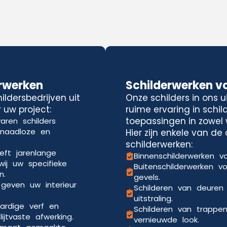
rwerken
Schilderwerken v
ldersbedrijven uit
Onze schilders in ons 
 uw project:
ruime ervaring in schi
toepassingen in zowel 
aren schilders
 naadloze en
Hier zijn enkele van d
schilderwerken:
eft jarenlange
Binnenschilderwerken vo
wij uw specifieke
Buitenschilderwerken v
n.
gevels.
 geven uw interieur
Schilderen van deuren
uitstraling.
ardige verf en
Schilderen van trappe
jtvaste afwerking.
vernieuwde look.