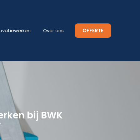
OFFERTE
ovatiewerken
Over ons
erken bij BWK
.