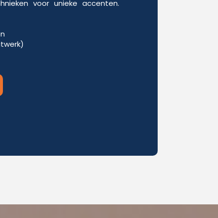
chnieken voor unieke accenten.
en
itwerk)