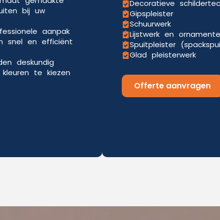
p maat gemaakte
Decoratieve schilderte
uiten bij uw
Gipspleister
Schuurwerk
ofessionele aanpak
Lijstwerk en ornament
 snel en efficiënt
Spuitpleister (spackspu
Glad pleisterwerk
eden deskundig
kleuren te kiezen
Offerte aanvragen