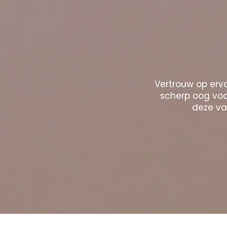
Vertrouw op erva
scherp oog voor
deze vak