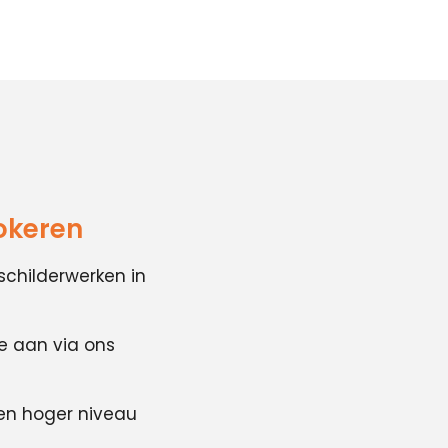
okeren
schilderwerken in
te aan via ons
en hoger niveau