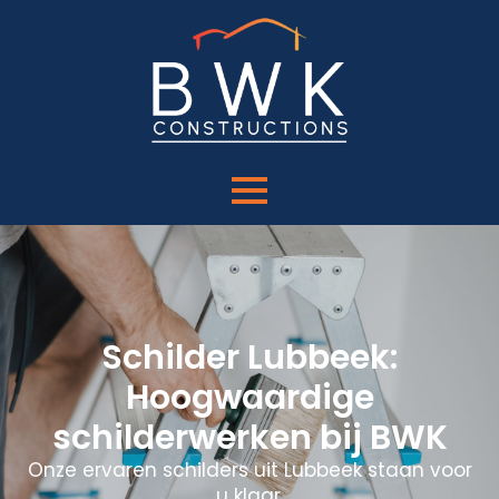
Schilder Lubbeek:
Hoogwaardige
schilderwerken bij BWK
Onze ervaren schilders uit Lubbeek staan voor
u klaar.