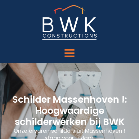
Schilder Massenhoven !:
Hoogwaardige
schilderwerken bij BWK
Onze ervaren schilders uit Massenhoven !
staan voor u klaar.