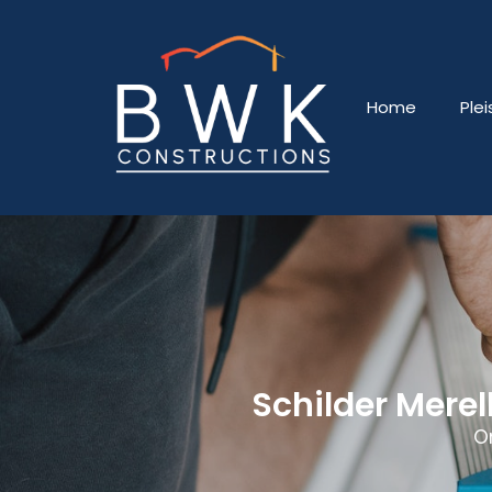
Home
Ple
Schilder Mere
O