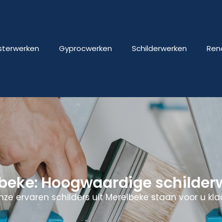
isterwerken
Gyprocwerken
Schilderwerken
Ren
lbeke: Hoogwaardige schilder
nze ervaren schilders uit Merelbeke staan voor u klaa