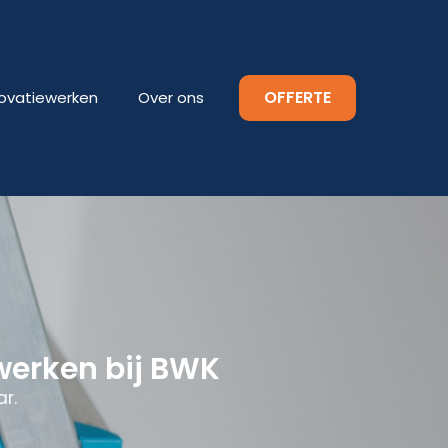
OFFERTE
ovatiewerken
Over ons
werken bij BWK
r.