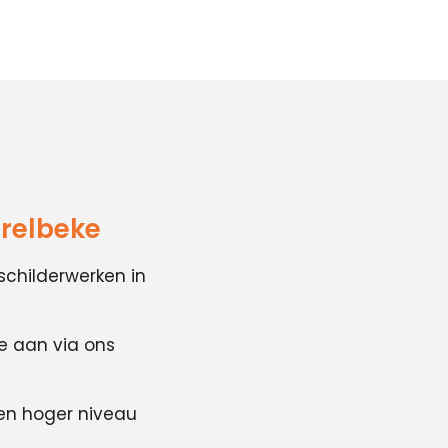
erelbeke
schilderwerken in
te aan via ons
en hoger niveau