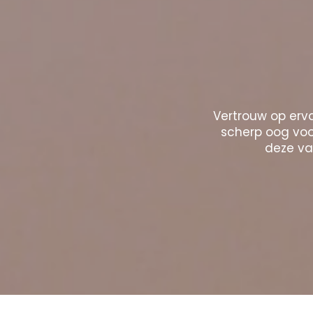
Vertrouw op erva
scherp oog voor
deze vak