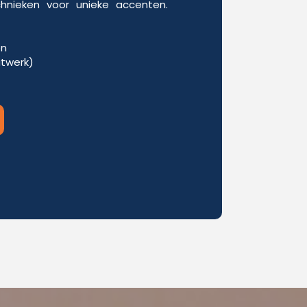
chnieken voor unieke accenten.
en
itwerk)