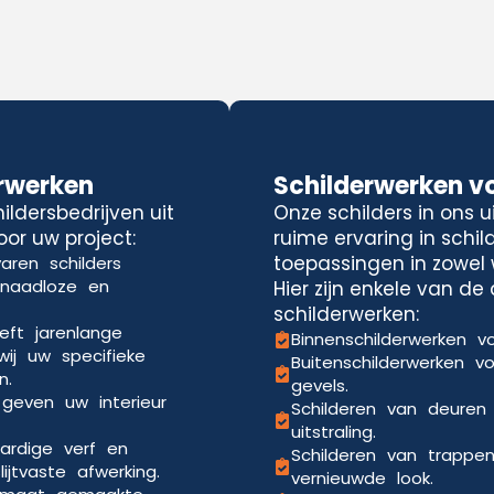
rwerken
Schilderwerken v
ldersbedrijven uit
Onze schilders in ons 
oor uw project:
ruime ervaring in schi
toepassingen in zowel 
aren schilders
 naadloze en
Hier zijn enkele van d
schilderwerken:
eft jarenlange
Binnenschilderwerken vo
wij uw specifieke
Buitenschilderwerken v
n.
gevels.
 geven uw interieur
Schilderen van deuren
uitstraling.
ardige verf en
Schilderen van trappe
jtvaste afwerking.
vernieuwde look.