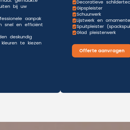
p maat gemaakte
Decoratieve schilderte
uiten bij uw
Gipspleister
Schuurwerk
ofessionele aanpak
Lijstwerk en ornament
 snel en efficiënt
Spuitpleister (spackspu
Glad pleisterwerk
eden deskundig
kleuren te kiezen
Offerte aanvragen