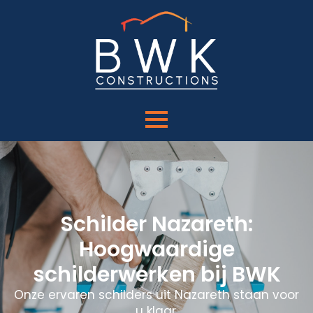
Schilder Nazareth:
Hoogwaardige
schilderwerken bij BWK
Onze ervaren schilders uit Nazareth staan voor
u klaar.