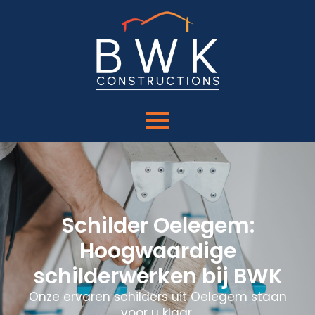
Schilder Oelegem:
Hoogwaardige
schilderwerken bij BWK
Onze ervaren schilders uit Oelegem staan
voor u klaar.