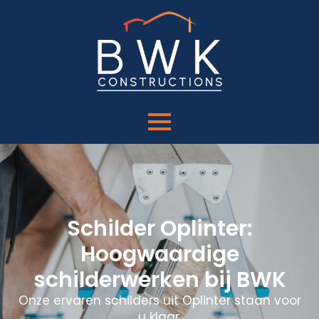
Schilder Oplinter:
Hoogwaardige
schilderwerken bij BWK
Onze ervaren schilders uit Oplinter staan voor
u klaar.