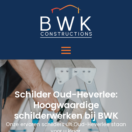
Schilder Oud-Heverlee:
Hoogwaardige
schilderwerken bij BWK
Onze ervaren schilders uit Oud-Heverlee staan
voor u klaar.