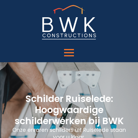
Schilder Ruiselede:
Hoogwaardige
schilderwerken bij BWK
Onze ervaren schilders uit Ruiselede staan
voor u klaar.