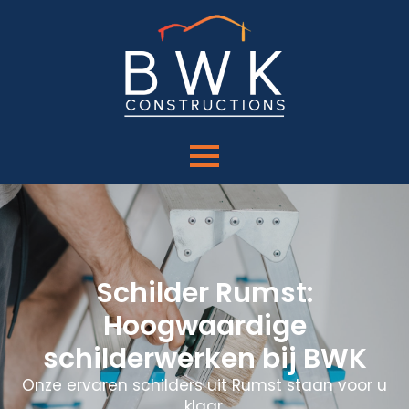
Schilder Rumst:
Hoogwaardige
schilderwerken bij BWK
Onze ervaren schilders uit Rumst staan voor u
klaar.