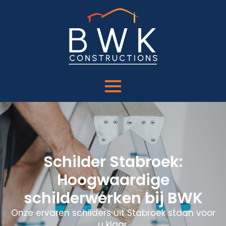
Schilder Stabroek:
Hoogwaardige
schilderwerken bij BWK
Onze ervaren schilders uit Stabroek staan voor
u klaar.